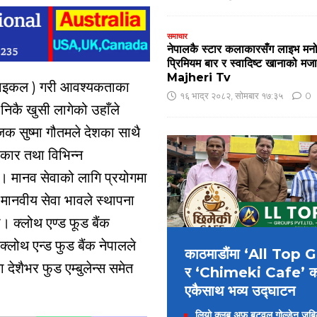
समाचार
नेपालकै स्टार कलाकारसँग लाइभ मन
प्रिमियम बार र स्वादिष्ट खानाको 
Majheri Tv
साइकल ) गरी आवश्यकताका
१६ भाद्र २०८२, सोमबार १७:३५
0
निकै खुसी लागेको उहाँले
जक सुष्मा गौतमले देशका साथै
कार तथा विभिन्न
यो। मानव सेवाको लागि प्रयोगमा
मानवीय सेवा भावले स्थापना
 क्लोथ एण्ड फूड बैंक
लोथ एन्ड फुड बैंक नेपालले
काठमाडौंमा ‘All Top
देशैभर फुड एम्बुलेन्स समेत
र ‘Chimeki Cafe’ 
एकैसाथ भव्य उद्घाटन
लियो क्लब अफ बुटवल गोल्डेन जुबिलीद