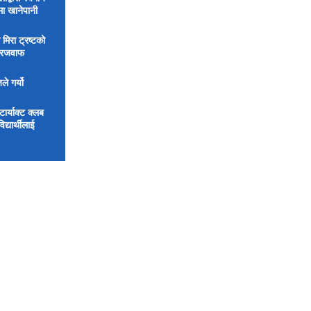
मा खानेपानी
 मिरा ट्रष्टको
िरजवाफ
ले गर्यो
र्याक्ट क्लब
्यार्थीलाई