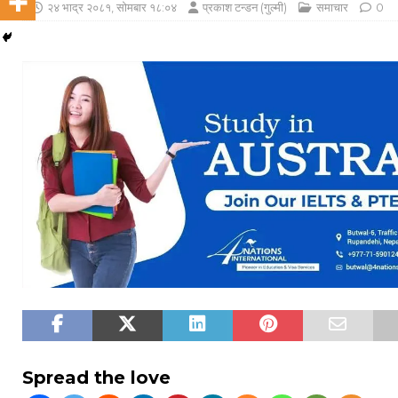
२४ भाद्र २०८१, सोमबार १८:०४
प्रकाश टन्डन (गुल्मी)
समाचार
0
Spread the love