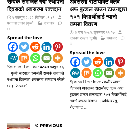
सम्पर्क समाजले गर्यो स्थापना
अवसरमा रोटार्याक्ट क्लब
दिवसको अवसरमा रक्तदान
अफ बुटवल डाउन टाउनद्वारा
१०१ विद्यार्थीलाई न्यानो
७ फाल्गुन २०८२, बिहीबार ०९:४१
प्रकाश टन्डन (गुल्मी)
समाचार
कपडा वितरण
0
३ माघ २०८२, शुक्रबार ११:२७
Spread the love
प्रकाश टन्डन (गुल्मी)
समाचार
0
Spread the love
Spread the love बटवल फागुन ०६
। गुल्मी चारपाला रुपन्देही सम्पर्क समाजले
स्थापना दिवसको अवसरमा रक्तदान गरेको
Spread the love२४औँ स्थापना
छ । जिल्लाको
…
दिवसको अवसरमा रोटार्याक्ट क्लब अफ
बुटवल डाउन टाउनद्वारा १०१ विद्यार्थीलाई
न्यानो कपडा वितरण । कपिलवस्तु,
रोटार्याक्ट
…
PREVIOUS