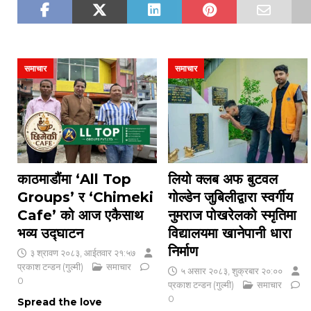
समाचार
समाचार
काठमाडौंमा ‘All Top
लियो क्लब अफ बुटवल
Groups’ र ‘Chimeki
गोल्डेन जुबिलीद्वारा स्वर्गीय
Cafe’ को आज एकैसाथ
नुमराज पोखरेलको स्मृतिमा
भव्य उद्घाटन
विद्यालयमा खानेपानी धारा
निर्माण
३ श्रावण २०८३, आईतवार २१:५७
प्रकाश टन्डन (गुल्मी)
समाचार
५ असार २०८३, शुक्रबार २०:००
0
प्रकाश टन्डन (गुल्मी)
समाचार
0
Spread the love