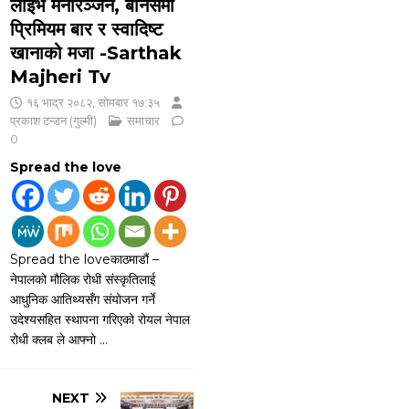
लाइभ मनोरञ्जन, बोनसमा
प्रिमियम बार र स्वादिष्ट
खानाको मजा -Sarthak
Majheri Tv
१६ भाद्र २०८२, सोमबार १७:३५
प्रकाश टन्डन (गुल्मी)
समाचार
0
Spread the love
Spread the loveकाठमाडौं –
नेपालको मौलिक रोधी संस्कृतिलाई
आधुनिक आतिथ्यसँग संयोजन गर्ने
उदेश्यसहित स्थापना गरिएको रोयल नेपाल
रोधी क्लब ले आफ्नो
…
NEXT