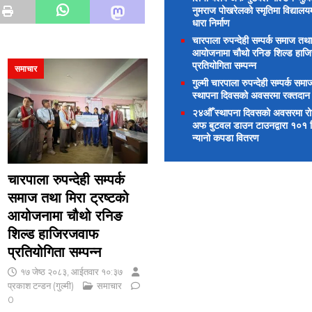
नुमराज पोखरेलको स्मृतिमा विद्यालय
धारा निर्माण
चारपाला रुपन्देही सम्पर्क समाज तथा
आयोजनामा चौथो रनिङ शिल्ड हाज
प्रतियोगिता सम्पन्न
समाचार
गुल्मी चारपाला रुपन्देही सम्पर्क समाज
स्थापना दिवसको अवसरमा रक्तदान
२४औँ स्थापना दिवसको अवसरमा रोटा
अफ बुटवल डाउन टाउनद्वारा १०१ विद
न्यानो कपडा वितरण
चारपाला रुपन्देही सम्पर्क
समाज तथा मिरा ट्रष्टको
आयोजनामा चौथो रनिङ
शिल्ड हाजिरजवाफ
प्रतियोगिता सम्पन्न
१७ जेष्ठ २०८३, आईतवार १०:३७
प्रकाश टन्डन (गुल्मी)
समाचार
0