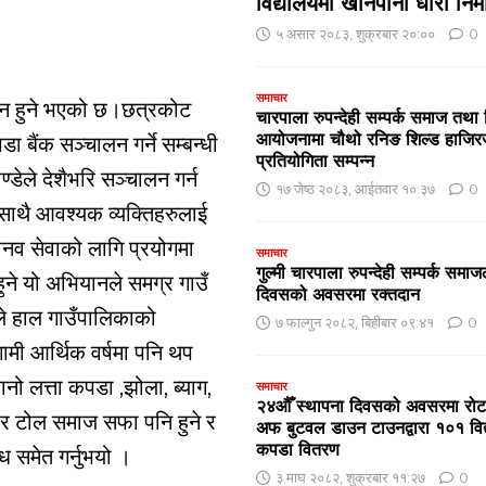
विद्यालयमा खानेपानी धारा निर्
५ असार २०८३, शुक्रबार २०:००
0
समाचार
ालन हुने भएको छ।छत्रकोट
चारपाला रुपन्देही सम्पर्क समाज तथा 
आयोजनामा चौथो रनिङ शिल्ड हाजि
 बैंक सञ्चालन गर्ने सम्बन्धी
प्रतियोगिता सम्पन्न
डेले देशैभरि सञ्चालन गर्न
१७ जेष्ठ २०८३, आईतवार १०:३७
0
 साथै आवश्यक व्यक्तिहरुलाई
े मानव सेवाको लागि प्रयोगमा
समाचार
गुल्मी चारपाला रुपन्देही सम्पर्क समाजल
ुने यो अभियानले समग्र गाउँ
दिवसको अवसरमा रक्तदान
ँले हाल गाउँपालिकाको
७ फाल्गुन २०८२, बिहीबार ०९:४१
0
मी आर्थिक वर्षमा पनि थप
नो लत्ता कपडा ,झोला, ब्याग,
समाचार
२४औँ स्थापना दिवसको अवसरमा रोटार
 घर टोल समाज सफा पनि हुने र
अफ बुटवल डाउन टाउनद्वारा १०१ विद्या
कपडा वितरण
ोध समेत गर्नुभयो ।
३ माघ २०८२, शुक्रबार ११:२७
0