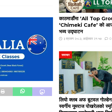
काठमाडौंमा ‘All Top Gr
‘Chimeki Cafe’ को आज
भव्य उद्घाटन
३ श्रावण २०८३, आईतवार २१:५७
0
समाचार
लियो क्लब अफ बुटवल गोल्डेन ज
स्वर्गीय नुमराज पोखरेलको स्मृ