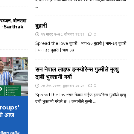
...
ोरञ्जन, बोनसमा
बुहारी
मजा -Sarthak
२१ भाद्र २०७८, सोमबार १२:२९
0
Spread the love बुहारी | भाग-४० बुहारी | भाग-३९ बुहारी
| भाग-३८ बुहारी | भाग-३७
सन नेपाल लाइफ इन्स्योरेन्स गुल्मीले मृत्यु
दाबी भुक्तानी गर्यो
२० जेष्ठ २०७९, शुक्रबार २०:२४
0
Spread the loveसन नेपाल लाईफ इन्स्योरेन्स गुल्मीले मृत्यु
दावी भुक्तानी गरेको छ । कम्पनीले गुल्मी
...
 Groups’
को आज
्वारा स्वर्गीय