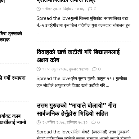
प्रतियोगिताको तयारी तिब्र
माण
१ चैत्र २०८०, बिहीबार १४:०६
0
Spread the loveगुल्मी जिल्ला मुसिकोट नगरपालिका वडा
नं.-५ इन्द्रेगौंडामा कृयाशिल गतिशील युवा क्लबद्वारा संचालन हुन
...
मिरा ट्रष्टको
रजवाफ
विवाहको खर्च कटौती गरि बिद्यालयलाई
अक्षय कोष
११ फाल्गुन २०७८, बुधबार १२:५७
0
े गर्यो स्थापना
Spread the loveप्रेम सुनार गुल्मी, फागुन ११। गुल्मीका
एक जोडीले आफुहरुको विवाह खर्च कटौती गरि
...
उत्तम गुरुङको “मायाले बोलायो” गीत
सार्बजनिक हेर्नुहोस भिडियो सहित
्याक्ट क्लब
र्थीलाई न्यानो
२५ मंसिर २०७८, शनिबार १०:३२
0
Spread the loveसर्मिला बोगटी (काठमाडौं) उत्तम गुरुङको
दोस्रो साङ्गितिक कोसेली स्वरुप बजारमा आएको मायाले बोलायो