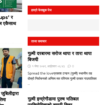
हाम्रो फेसबुक पेज
oups’ र
 एकैसाथ
ताजा समाचार
गुल्मी दरबारमा सरोज थापा र तारा थापा
बिजयी
१ जेष्ठ २०७९, आईतवार ०६:४३
0
Spread the loveप्रकाश टन्डन (गुल्मी) स्थानीय तह
दोस्रो निर्वाचनको अन्तिम मत परिणाम गुल्मी दरबार गाउपालिका
...
ुबिलीद्वारा
गुल्मी इन्द्रेगौडामा पुरुष भलिबल
तिमा