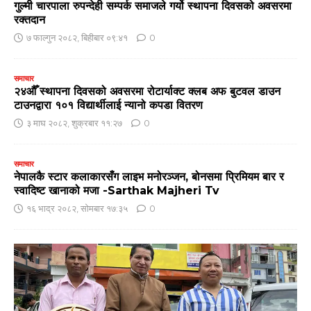
गुल्मी चारपाला रुपन्देही सम्पर्क समाजले गर्यो स्थापना दिवसको अवसरमा
रक्तदान
७ फाल्गुन २०८२, बिहीबार ०९:४१
0
समाचार
२४औँ स्थापना दिवसको अवसरमा रोटार्याक्ट क्लब अफ बुटवल डाउन
टाउनद्वारा १०१ विद्यार्थीलाई न्यानो कपडा वितरण
३ माघ २०८२, शुक्रबार ११:२७
0
समाचार
नेपालकै स्टार कलाकारसँग लाइभ मनोरञ्जन, बोनसमा प्रिमियम बार र
स्वादिष्ट खानाको मजा -Sarthak Majheri Tv
१६ भाद्र २०८२, सोमबार १७:३५
0