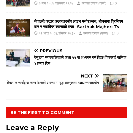
३ माघ २०८२, शुक्रबार ११:२७
प्रकाश टन्डन (गुल्मी)
0
नेपालकै स्टार कलाकारसँग लाइभ मनोरञ्जन, बोनसमा प्रिमियम
बार र स्वादिष्ट खानाको मजा -Sarthak Majheri Tv
१६ भाद्र २०८२, सोमबार १७:३५
प्रकाश टन्डन (गुल्मी)
0
PREVIOUS
रेसुङ्गा नगरपालिकाले कक्षा ११ मा अध्ययन गर्ने विद्यार्थीहरुलाई मासिक
४ हजार दिने
NEXT
हेमलाल सर्माद्वारा जन्म दिनको अबसरमा बृद्ध आश्रममा खाद्यान्न सहयोग
BE THE FIRST TO COMMENT
Leave a Reply