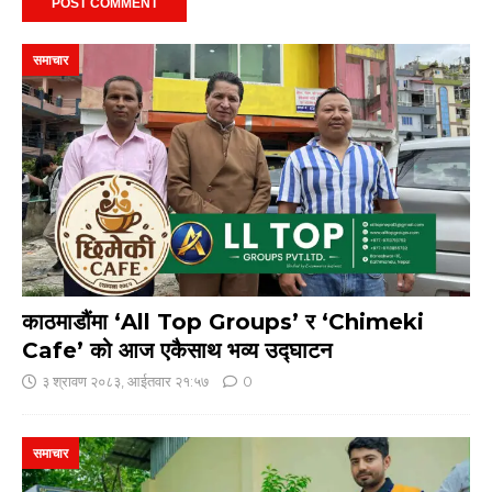
समाचार
काठमाडौंमा ‘All Top Groups’ र ‘Chimeki
Cafe’ को आज एकैसाथ भव्य उद्घाटन
३ श्रावण २०८३, आईतवार २१:५७
0
समाचार