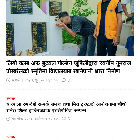
लियो क्लब अफ बुटवल गोल्डेन जुबिलीद्वारा स्वर्गीय नुमराज
पोखरेलको स्मृतिमा विद्यालयमा खानेपानी धारा निर्माण
५ असार २०८३, शुक्रबार २०:००
0
समाचार
चारपाला रुपन्देही सम्पर्क समाज तथा मिरा ट्रष्टको आयोजनामा चौथो
रनिङ शिल्ड हाजिरजवाफ प्रतियोगिता सम्पन्न
१७ जेष्ठ २०८३, आईतवार १०:३७
0
समाचार