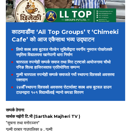
काठमाडौंमा ‘All Top Groups’ र ‘Chimeki
Cafe’ को आज एकैसाथ भव्य उद्घाटन
लियो क्लब अफ बुटवल गोल्डेन जुबिलीद्वारा स्वर्गीय नुमराज पोखरेलको
स्मृतिमा विद्यालयमा खानेपानी धारा निर्माण
चारपाला रुपन्देही सम्पर्क समाज तथा मिरा ट्रष्टको आयोजनामा चौथो
रनिङ शिल्ड हाजिरजवाफ प्रतियोगिता सम्पन्न
गुल्मी चारपाला रुपन्देही सम्पर्क समाजले गर्यो स्थापना दिवसको अवसरमा
रक्तदान
२४औँ स्थापना दिवसको अवसरमा रोटार्याक्ट क्लब अफ बुटवल डाउन
टाउनद्वारा १०१ विद्यार्थीलाई न्यानो कपडा वितरण
सम्पर्क ठेगाना
:
सार्थक मझेरी टि.भी (Sarthak Majheri TV )
"सुचना तथा मनोरञ्जन"
गुल्मी दरबार गाउपालिका ७ , गुल्मी