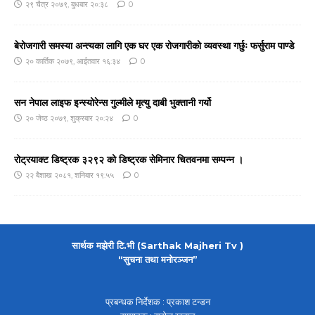
२९ चैत्र २०७९, बुधबार २०:३८
0
बेरोजगारी समस्या अन्त्यका लागि एक घर एक रोजगारीको व्यवस्था गर्छुः फर्सुराम पाण्डे
२० कार्तिक २०७९, आईतवार १६:३४
0
सन नेपाल लाइफ इन्स्योरेन्स गुल्मीले मृत्यु दाबी भुक्तानी गर्यो
२० जेष्ठ २०७९, शुक्रबार २०:२४
0
रोट्रयाक्ट डिष्ट्रक ३२९२ को डिष्ट्रक सेमिनार चितवनमा सम्पन्न ।
२२ बैशाख २०८१, शनिबार १९:५५
0
सार्थक मझेरी टि.भी (Sarthak Majheri Tv )
“सुचना तथा मनोरञ्जन”
प्रबन्धक निर्देशक : प्रकाश टन्डन