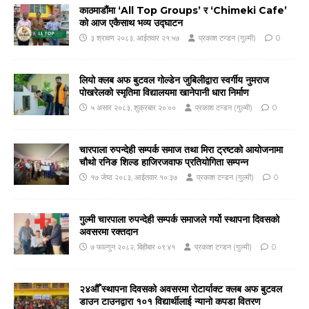
काठमाडौंमा ‘All Top Groups’ र ‘Chimeki Cafe’
को आज एकैसाथ भव्य उद्घाटन
३ श्रावण २०८३, आईतवार २१:५७
प्रकाश टन्डन (गुल्मी)
0
लियो क्लब अफ बुटवल गोल्डेन जुबिलीद्वारा स्वर्गीय नुमराज
पोखरेलको स्मृतिमा विद्यालयमा खानेपानी धारा निर्माण
५ असार २०८३, शुक्रबार २०:००
प्रकाश टन्डन (गुल्मी)
0
चारपाला रुपन्देही सम्पर्क समाज तथा मिरा ट्रष्टको आयोजनामा
चौथो रनिङ शिल्ड हाजिरजवाफ प्रतियोगिता सम्पन्न
१७ जेष्ठ २०८३, आईतवार १०:३७
प्रकाश टन्डन (गुल्मी)
0
गुल्मी चारपाला रुपन्देही सम्पर्क समाजले गर्यो स्थापना दिवसको
अवसरमा रक्तदान
७ फाल्गुन २०८२, बिहीबार ०९:४१
प्रकाश टन्डन (गुल्मी)
0
२४औँ स्थापना दिवसको अवसरमा रोटार्याक्ट क्लब अफ बुटवल
डाउन टाउनद्वारा १०१ विद्यार्थीलाई न्यानो कपडा वितरण