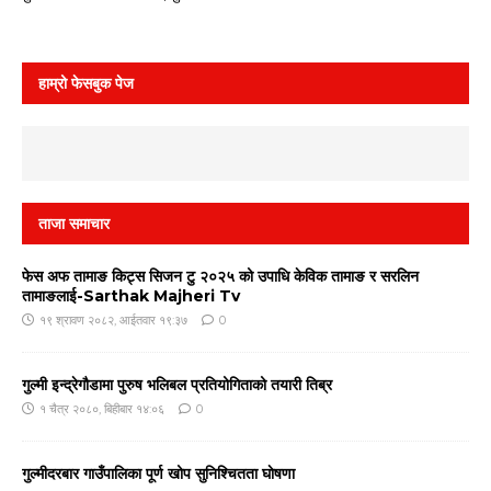
हाम्रो फेसबुक पेज
ताजा समाचार
फेस अफ तामाङ किट्स सिजन टु २०२५ को उपाधि केविक तामाङ र सरलिन
तामाङलाई-Sarthak Majheri Tv
१९ श्रावण २०८२, आईतवार १९:३७
0
गुल्मी इन्द्रेगौडामा पुरुष भलिबल प्रतियोगिताको तयारी तिब्र
१ चैत्र २०८०, बिहीबार १४:०६
0
गुल्मीदरबार गाउँपालिका पूर्ण खोप सुनिश्चितता घाेषणा