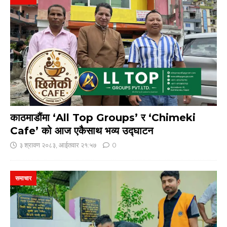
काठमाडौंमा ‘All Top Groups’ र ‘Chimeki
Cafe’ को आज एकैसाथ भव्य उद्घाटन
३ श्रावण २०८३, आईतवार २१:५७
0
समाचार