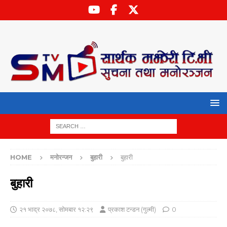
HOME
मनोरन्जन
बुहारी
बुहारी
बुहारी
२१ भाद्र २०७८, सोमबार १२:२९
प्रकाश टन्डन (गुल्मी)
0