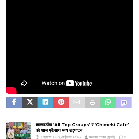
काठमाडौंमा ‘All Top Groups’ र ‘Chimeki Cafe’
को आज एकैसाथ भव्य उद्घाटन
३ श्रावण २०८३, आईतवार २१:५७
प्रकाश टन्डन (गुल्मी)
0