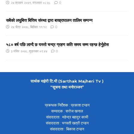
२४ श्रावण २०७९, मंगलवार ०८:४८
0
सबैको लघुबित्त बित्तिय संस्था द्वारा बाख्रापालन तालिम सम्पन्न
२४ चैत्र २०७८, बिहीबार ११:१२
0
५८० बर्ष पछि लाग्दै छ यस्तो चन्द्र ग्रहण कति समय सम्म रहन्छ हेर्नुहोस
३ मंसिर २०७८, शुक्रबार ०९:४४
0
सार्थक मझेरी टि.भी (Sarthak Majheri Tv )
“सुचना तथा मनोरञ्जन”
प्रबन्धक निर्देशक : प्रकाश टन्डन
सम्पादक : सरोज खनाल
संवाददाता : महेन्द्र बहादुर कामी
संवाददाता : भगवती खत्री टन्डन
संवाददाता : बिकास टन्डन