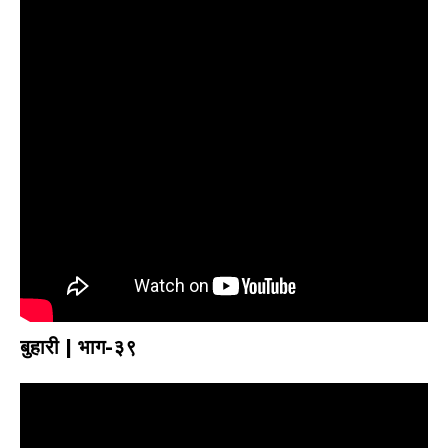
बुहारी | भाग-३९