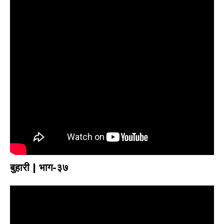
बुहारी | भाग-३७