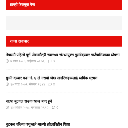
हाम्रो फेसबुक पेज
ताजा समाचार
नेपालमै पहिलो पूर्ण पोषणमैत्री स्वास्थ्य संस्थायुक्त गुल्मीदरबार गाउँपालिकाका घोषणा
७ जेष्ठ २०८०, आईतवार ०९:५६
0
गुल्मी दरबार वडा नं. ६ ले गरायाे जेष्ठ नागरिकहरूलाई धार्मिक भ्रमण
२७ चैत्र २०७९, सोमबार १९:४३
0
पाल्पा बुटवल सडक खन्ड बन्द हुने
२३ कार्तिक २०७८, मंगलवार २१:१२
0
बुटवल पब्लिक स्कूलले थाल्यो झोलाविहीन शिक्षा