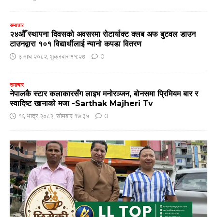
समाचार
२४औँ स्थापना दिवसको अवसरमा रोटार्याक्ट क्लब अफ बुटवल डाउन
टाउनद्वारा १०१ विद्यार्थीलाई न्यानो कपडा वितरण
३ माघ २०८२, शुक्रबार ११:२७
0
समाचार
नेपालकै स्टार कलाकारसँग लाइभ मनोरञ्जन, बोनसमा प्रिमियम बार र
स्वादिष्ट खानाको मजा -Sarthak Majheri Tv
१६ भाद्र २०८२, सोमबार १७:३५
0