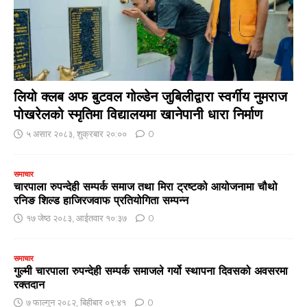
लियो क्लब अफ बुटवल गोल्डेन जुबिलीद्वारा स्वर्गीय नुमराज
पोखरेलको स्मृतिमा विद्यालयमा खानेपानी धारा निर्माण
५ असार २०८३, शुक्रबार २०:००
0
समाचार
चारपाला रुपन्देही सम्पर्क समाज तथा मिरा ट्रष्टको आयोजनामा चौथो
रनिङ शिल्ड हाजिरजवाफ प्रतियोगिता सम्पन्न
१७ जेष्ठ २०८३, आईतवार १०:३७
0
समाचार
गुल्मी चारपाला रुपन्देही सम्पर्क समाजले गर्यो स्थापना दिवसको अवसरमा
रक्तदान
७ फाल्गुन २०८२, बिहीबार ०९:४१
0