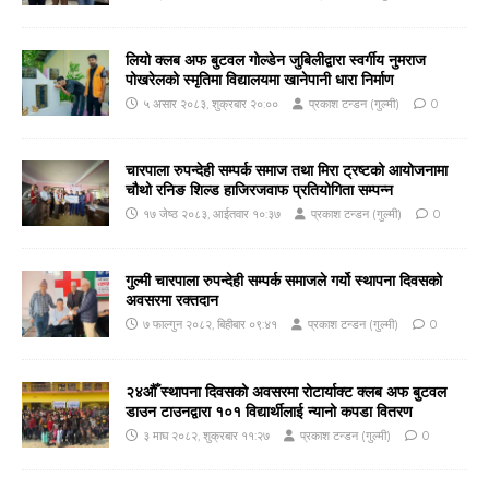
लियो क्लब अफ बुटवल गोल्डेन जुबिलीद्वारा स्वर्गीय नुमराज
पोखरेलको स्मृतिमा विद्यालयमा खानेपानी धारा निर्माण
५ असार २०८३, शुक्रबार २०:००
प्रकाश टन्डन (गुल्मी)
0
चारपाला रुपन्देही सम्पर्क समाज तथा मिरा ट्रष्टको आयोजनामा
चौथो रनिङ शिल्ड हाजिरजवाफ प्रतियोगिता सम्पन्न
१७ जेष्ठ २०८३, आईतवार १०:३७
प्रकाश टन्डन (गुल्मी)
0
गुल्मी चारपाला रुपन्देही सम्पर्क समाजले गर्यो स्थापना दिवसको
अवसरमा रक्तदान
७ फाल्गुन २०८२, बिहीबार ०९:४१
प्रकाश टन्डन (गुल्मी)
0
२४औँ स्थापना दिवसको अवसरमा रोटार्याक्ट क्लब अफ बुटवल
डाउन टाउनद्वारा १०१ विद्यार्थीलाई न्यानो कपडा वितरण
३ माघ २०८२, शुक्रबार ११:२७
प्रकाश टन्डन (गुल्मी)
0