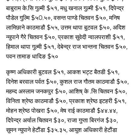
बाबुराम के.सि गुल्मी $५१, मधु खनाल गुल्मी $५१, दिपेन्द्र
पौडेल गुल्मि $५0.५०, वसन्त पाण्डे चितवन $५०, मनिष
लामिछाने काठमाडौ $५५, उत्तम थापा बुटवल $५०, अदिश
न्युपाने गैरे चितवन $५०, प्रकाश सुवेदी न्वालपराशी $५१,
हिमाल थापा गुल्मी $५१, देबेन्द्र राज भान्तना चितवन $५०,
पवन तामाङ धादिङ $५०
कृष्ण अधिकारी बुटवल $५१, आकश भट्ट बैतडी $५१,
दिनेश बरवाल पर्वत $५०, कुशल राज गौतम काठमाडौ $५०,
महम्द अस्लाम जनकपुर $५०, आशिष् के .सि चितवन $५०,
विनिता श्रेष्ठ काठमाडौ $५०, प्रकाश श्रेष्ठ इटहरी $५१,
मोहन श्रेष्ठ पोखरा $५०, मेष राई काठमाडौ $४४.४४,
दिपेन्द्र अर्याल चितवन $३०, राजा गुप्ता बिरगंज $३०,
सुमन न्युपाने हेटौंडा $३५.३५, आयुश अधिकारी हेटौंडा