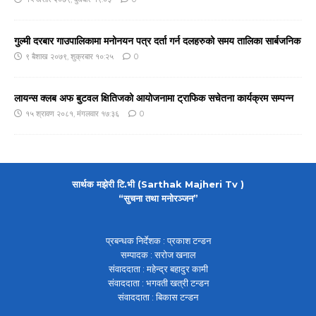
गुल्मी दरबार गाउपालिकामा मनोनयन पत्र दर्ता गर्न दलहरुको समय तालिका सार्बजनिक
९ बैशाख २०७९, शुक्रबार १०:२५
0
लायन्स क्लब अफ बुटवल क्षितिजको आयोजनामा ट्राफिक सचेतना कार्यक्रम सम्पन्न
१५ श्रावण २०८१, मंगलवार १७:३६
0
सार्थक मझेरी टि.भी (Sarthak Majheri Tv )
“सुचना तथा मनोरञ्जन”
प्रबन्धक निर्देशक : प्रकाश टन्डन
सम्पादक : सरोज खनाल
संवाददाता : महेन्द्र बहादुर कामी
संवाददाता : भगवती खत्री टन्डन
संवाददाता : बिकास टन्डन