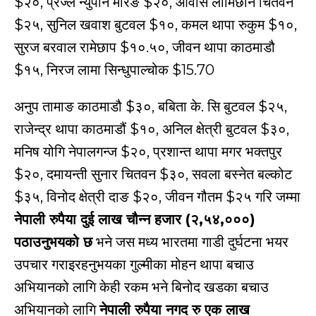
$२०, प्रज्ल न्युपाने मोरङ $२०, आवास लामिछाने चितवन
$२५, सुनिल खवाश बुटवल $१०, कमल थापा रुकुम $१०,
सुरज बरवाल रामेछाप $१०.५०, जीवन थापा काठमाडौ
$१५, निरज लामा सिन्धुपाल्चोक $15.70
अनुप तामाङ काठमाडौ $३०, बबिता के. सि बुटवल $२५,
राजेन्द्र थापा काठमाडौं $१०, अनिल क्षेत्री बुटवल $३०,
मनिष योगि नेपालगन्ज $२०, प्रशान्त थापा मगर भक्तपुर
$२०, दमायन्ती सुनार चितवन $३०, सवला बस्नेत बल्कोट
$३५, विनोद क्षेत्री दाङ $२०, जीवन गौतम $२५ गरि जम्मा
नेपाली रुपैया दुई लाख चौन्न हजार (२,५४,०००)
पठाउनुभयको छ
भने जस मध्य भारतमा गाडी दुर्घटना भयर
उपचार गराइरहनुभयका गुल्मीका मोहन थापा बचाउ
अभियानको लागि केही रकम भने बिनोद खडका बचाउ
अभियानको लागि
नेपाली रुपैया नगद रु एक लाख