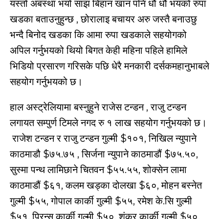
यस्तो अबस्था भयो साझ बिहान खान पनि धौ धौ भयको रुपा
खडका बताउनुहुन्छ , छोरालाइ बचायर अरु जस्तै बनाउछु
भन्दै बिनोद खडका कि आमा रुपा खडकाले सहयोगको
अपिल गर्नुभयको थियो बिगत केही महिना पहिले हामिले
भिडियो प्रसारण गरिसके पछि धेरै मनकारी दर्सकमहानुभाबले
सहयोग गर्नुभयको छ।
हाल अस्ट्रेलियामा बस्नुहुने राजेस टन्डन , राजु टन्डन
लगायत सम्पुर्ण टिमले नगद रु १ लाख सहयोग गर्नुभयको छ।
राजेश टन्डन र राजु टन्डन गुल्मी $१०१, निखिल न्युपाने
काठमाडौ $७५.७५ , सिर्जना न्युपाने काठमाडौं $७५.५०,
सुस्मा पन्थ लामिछाने चितवन $५५.५५, शोक्सेन लामा
काठमाडौं $६१, कलम खड्का दोलखा $६०, मोहन बस्नेत
गुल्मी $५५, गोपाल कार्की गुल्मी $५५, रमेश के.सि गुल्मी
$५१, प्रिन्स कार्की गुल्मी $५०, शंकर कार्की गुल्मी $५०,