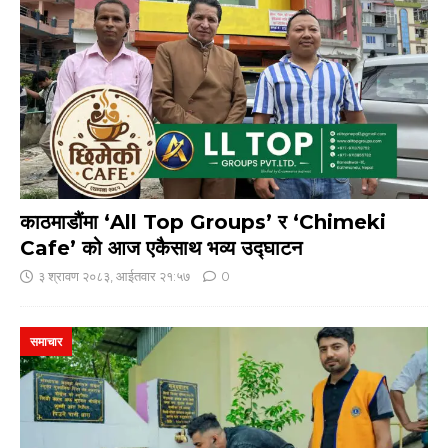
काठमाडौंमा ‘All Top Groups’ र ‘Chimeki
Cafe’ को आज एकैसाथ भव्य उद्घाटन
३ श्रावण २०८३, आईतवार २१:५७
0
समाचार