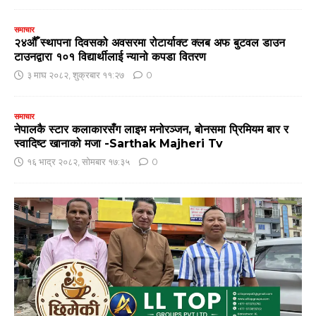
समाचार
२४औँ स्थापना दिवसको अवसरमा रोटार्याक्ट क्लब अफ बुटवल डाउन
टाउनद्वारा १०१ विद्यार्थीलाई न्यानो कपडा वितरण
३ माघ २०८२, शुक्रबार ११:२७
0
समाचार
नेपालकै स्टार कलाकारसँग लाइभ मनोरञ्जन, बोनसमा प्रिमियम बार र
स्वादिष्ट खानाको मजा -Sarthak Majheri Tv
१६ भाद्र २०८२, सोमबार १७:३५
0