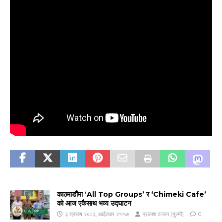
काठमाडौंमा ‘All Top Groups’ र ‘Chimeki Cafe’
को आज एकैसाथ भव्य उद्घाटन
३ श्रावण २०८३, आईतवार २१:५७
प्रकाश टन्डन (गुल्मी)
0