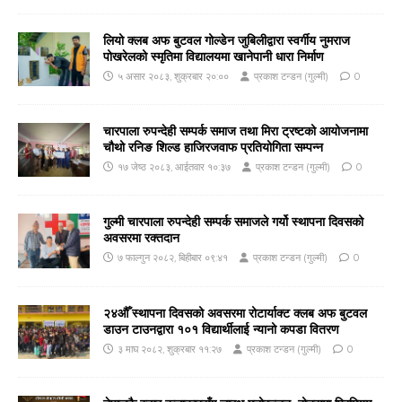
लियो क्लब अफ बुटवल गोल्डेन जुबिलीद्वारा स्वर्गीय नुमराज
पोखरेलको स्मृतिमा विद्यालयमा खानेपानी धारा निर्माण
५ असार २०८३, शुक्रबार २०:००
प्रकाश टन्डन (गुल्मी)
0
चारपाला रुपन्देही सम्पर्क समाज तथा मिरा ट्रष्टको आयोजनामा
चौथो रनिङ शिल्ड हाजिरजवाफ प्रतियोगिता सम्पन्न
१७ जेष्ठ २०८३, आईतवार १०:३७
प्रकाश टन्डन (गुल्मी)
0
गुल्मी चारपाला रुपन्देही सम्पर्क समाजले गर्यो स्थापना दिवसको
अवसरमा रक्तदान
७ फाल्गुन २०८२, बिहीबार ०९:४१
प्रकाश टन्डन (गुल्मी)
0
२४औँ स्थापना दिवसको अवसरमा रोटार्याक्ट क्लब अफ बुटवल
डाउन टाउनद्वारा १०१ विद्यार्थीलाई न्यानो कपडा वितरण
३ माघ २०८२, शुक्रबार ११:२७
प्रकाश टन्डन (गुल्मी)
0