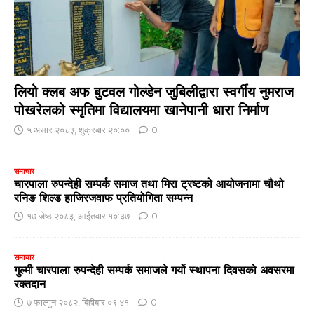
लियो क्लब अफ बुटवल गोल्डेन जुबिलीद्वारा स्वर्गीय नुमराज
पोखरेलको स्मृतिमा विद्यालयमा खानेपानी धारा निर्माण
५ असार २०८३, शुक्रबार २०:००
0
समाचार
चारपाला रुपन्देही सम्पर्क समाज तथा मिरा ट्रष्टको आयोजनामा चौथो
रनिङ शिल्ड हाजिरजवाफ प्रतियोगिता सम्पन्न
१७ जेष्ठ २०८३, आईतवार १०:३७
0
समाचार
गुल्मी चारपाला रुपन्देही सम्पर्क समाजले गर्यो स्थापना दिवसको अवसरमा
रक्तदान
७ फाल्गुन २०८२, बिहीबार ०९:४१
0