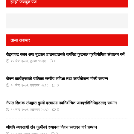
हाम्रो फेसबुक पेज
ताजा समाचार
रोट्याक्ट क्लब अफ बुटवल डाउनटाउनले कर्पोरेट फुटसल प्रतियोगिता संचालन गर्ने
२५ जेष्ठ २०७९, बुधबार १३:२२
0
पोषण कार्यक्रमको पालिका स्तरीय समिक्षा तथा कार्ययोजना गोष्ठी सम्पन्न
२० जेष्ठ २०७९, शुक्रबार ०७:२८
0
नेपाल शिक्षक संघद्वारा गुल्मी दरबारमा नवनिर्वाचित जनप्रतिनिधिहरुलाइ सम्मान
१५ जेष्ठ २०७९, आईतवार २०:५२
0
औषधि व्यवसायी संघ गुल्मीको स्थापना दिवस रक्तदन गरि सम्पन्न
१५ असार २०७९, बुधबार १९:०३
0