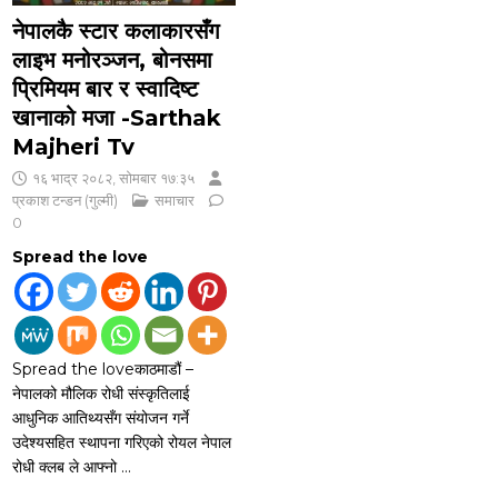
नेपालकै स्टार कलाकारसँग
लाइभ मनोरञ्जन, बोनसमा
प्रिमियम बार र स्वादिष्ट
खानाको मजा -Sarthak
Majheri Tv
१६ भाद्र २०८२, सोमबार १७:३५
प्रकाश टन्डन (गुल्मी)
समाचार
0
Spread the love
Spread the loveकाठमाडौं –
नेपालको मौलिक रोधी संस्कृतिलाई
आधुनिक आतिथ्यसँग संयोजन गर्ने
उदेश्यसहित स्थापना गरिएको रोयल नेपाल
रोधी क्लब ले आफ्नो
…