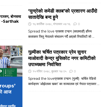
‘मुन्द्रेको कमेडी क्लब’को प्रशारण आउँदो
सातादेखि बन्द हुने
ोरञ्जन, बोनसमा
मजा -Sarthak
१६ कार्तिक २०७८, मंगलवार ०७:१६
0
Spread the love प्रकाश टन्डन (काठमाडौं) हाँस्य
कलाकार जितु नेपालले संचालन गर्दै आएको रियालिटी शो
...
गुल्मीका चर्चित पत्रकार प्रेम सुनार
माओवादी केन्द्र मुसिकोट नगर कमिटीको
उपाध्यक्षमा निर्वाचित
१५ मंसिर २०७८, बुधबार १७:२५
0
Spread the loveप्रकाश टन्डन (गुल्मी) चर्चित रेडियो
कार्यक्रम ‘ओझेलका खबर’ का सञ्चालक एवं नेपाल पत्रकार
...
 Groups’
को आज
्वारा स्वर्गीय