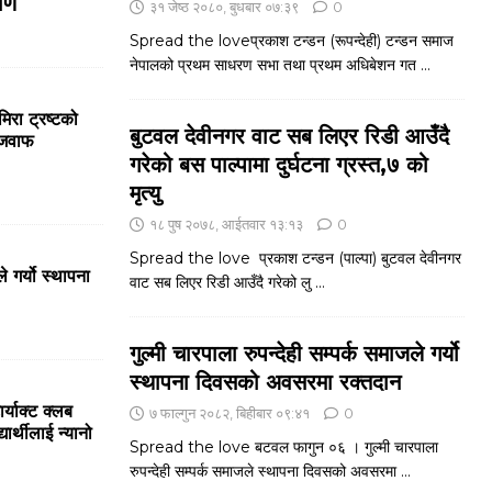
माण
३१ जेष्ठ २०८०, बुधबार ०७:३९
0
Spread the loveप्रकाश टन्डन (रूपन्देही) टन्डन समाज
नेपालको प्रथम साधरण सभा तथा प्रथम अधिबेशन गत
...
मिरा ट्रष्टको
बुटवल देवीनगर वाट सब लिएर रिडी आउँदै
रजवाफ
गरेको बस पाल्पामा दुर्घटना ग्रस्त,७ को
मृत्यु
१८ पुष २०७८, आईतवार १३:१३
0
Spread the love प्रकाश टन्डन (पाल्पा) बुटवल देवीनगर
े गर्यो स्थापना
वाट सब लिएर रिडी आउँदै गरेको लु
...
गुल्मी चारपाला रुपन्देही सम्पर्क समाजले गर्यो
स्थापना दिवसको अवसरमा रक्तदान
्याक्ट क्लब
७ फाल्गुन २०८२, बिहीबार ०९:४१
0
र्थीलाई न्यानो
Spread the love बटवल फागुन ०६ । गुल्मी चारपाला
रुपन्देही सम्पर्क समाजले स्थापना दिवसको अवसरमा
...