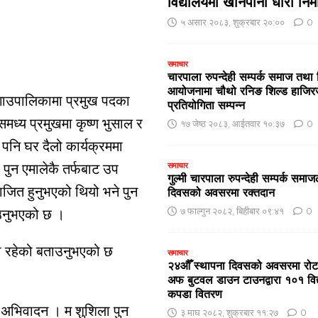
विद्यालयमा खानेपानी धारा निर्
५ असार २०८३, शुक्रबार २०:००
0
समाचार
चारपाला रुपन्देही सम्पर्क समाज तथा 
आयोजनामा चौथो रनिङ शिल्ड हाजि
र गाउपालिकामा प्रमुख पदका
प्रतियोगिता सम्पन्न
समध्य प्रमुखमा कृष्ण भुसाल र
१७ जेष्ठ २०८३, आईतवार १०:३७
0
 पनि घर दैलो कार्यक्रममा
 पुन एमालेकै तर्फबाट उप
समाचार
गुल्मी चारपाला रुपन्देही सम्पर्क समाजल
राजित हुनुभएको थियो भने पुन
दिवसको अवसरमा रक्तदान
७ फाल्गुन २०८२, बिहीबार ०९:४१
0
राउनुभएको छ ।
ुरा रहेको बताउनुभएको छ
समाचार
२४औँ स्थापना दिवसको अवसरमा रोटार
अफ बुटवल डाउन टाउनद्वारा १०१ विद्या
कपडा वितरण
 अभिवादन । म शुशिला पुन
३ माघ २०८२, शुक्रबार ११:२७
0