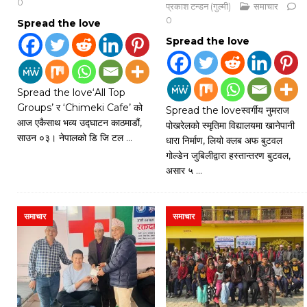
0
प्रकाश टन्डन (गुल्मी)
समाचार
0
Spread the love
Spread the love
Spread the love‘All Top
Groups’ र ‘Chimeki Cafe’ को
Spread the loveस्वर्गीय नुमराज
आज एकैसाथ भव्य उद्घाटन काठमाडौं,
पोखरेलको स्मृतिमा विद्यालयमा खानेपानी
साउन ०३। नेपालको डि जि टल
…
धारा निर्माण, लियो क्लब अफ बुटवल
गोल्डेन जुबिलीद्वारा हस्तान्तरण बुटवल,
असार ५
…
समाचार
समाचार