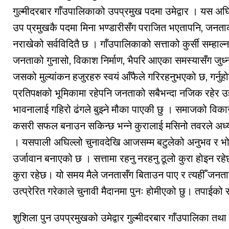
गुल्मीदरबार गाँउपालिकाको उपप्रमुख पदमा उमेद्वार । यस अघ
उप प्रमुखकै पदमा मिना भण्डारीसँग पराजित भएतापनि, जनता
नराखेको सर्वविदितै छ । गाँउपालिकाको सत्ताको कुर्सी सम्हाल्न
जनताको गुनासो, विकाश निर्माण, भैपरि आएका समस्यासँग जुध्न
जसको मुल्यांकन हजुरहरु स्वयं आँफैले गरिरहनुभएको छ, गर्नुहो
प्रतिपक्षको भूमिकामा रहेपनि जनताको सबैभन्दा नजिक रहेर उ
भावनालाई गहिरो ढंगले बुझ्ने मौका पाएकी छु । समाजको विक
कसरी सफल बनाउन सकिन्छ भन्ने कुरालाई मसिनो तवरले अध्य
। यसपाली अघिल्लो चुनावदेखि आजसम्म बटुलेको अनुभव र भोग
उर्जावान बनाएको छ । सत्तामा रहनु नरहनु ठूलो कुरा होइन र
कुरा रहेछ। यो समय मैले जनतासँग बिताउन पाए र त्यहीँ जनताले
उत्प्रेरित गरेकाले चुनावी मैदानमा पुनः होमीएको छु। तपाईक
शुशिला पुन उपप्रमुखको उमेद्वार गुल्मीदरबार गाँउपालिका तथा न