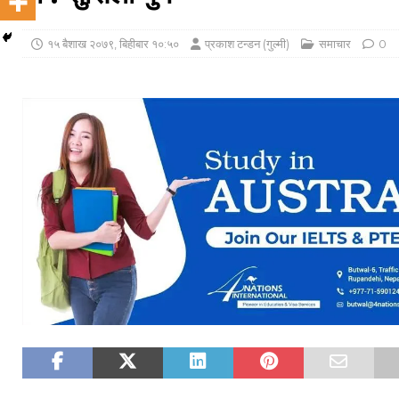
१५ बैशाख २०७९, बिहीबार १०:५०
प्रकाश टन्डन (गुल्मी)
समाचार
0