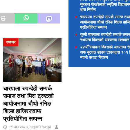
नुमराज पोखरेलको स्मृतिमा विद्यालय
धारा निर्माण
चारपाला रुपन्देही सम्पर्क समाज तथा
आयोजनामा चौथो रनिङ शिल्ड हाज
प्रतियोगिता सम्पन्न
गुल्मी चारपाला रुपन्देही सम्पर्क समाज
स्थापना दिवसको अवसरमा रक्तदान
समाचार
२४औँ स्थापना दिवसको अवसरमा रोटा
अफ बुटवल डाउन टाउनद्वारा १०१ विद
न्यानो कपडा वितरण
चारपाला रुपन्देही सम्पर्क
समाज तथा मिरा ट्रष्टको
आयोजनामा चौथो रनिङ
शिल्ड हाजिरजवाफ
प्रतियोगिता सम्पन्न
१७ जेष्ठ २०८३, आईतवार १०:३७