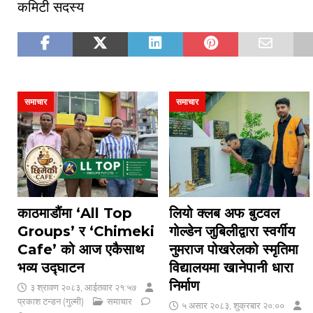
कमिटी सदस्य
समाचार
समाचार
काठमाडौंमा ‘All Top
लियो क्लब अफ बुटवल
Groups’ र ‘Chimeki
गोल्डेन जुबिलीद्वारा स्वर्गीय
Cafe’ को आज एकैसाथ
नुमराज पोखरेलको स्मृतिमा
भव्य उद्घाटन
विद्यालयमा खानेपानी धारा
निर्माण
३ श्रावण २०८३, आईतवार २१:५७
प्रकाश टन्डन (गुल्मी)
समाचार
५ असार २०८३, शुक्रबार २०:००