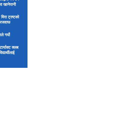
मा खानेपानी
 मिरा ट्रष्टको
िरजवाफ
ले गर्यो
र्याक्ट क्लब
्यार्थीलाई