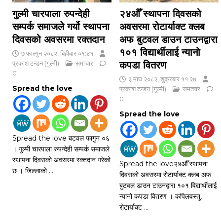
गुल्मी चारपाला रुपन्देही
२४औँ स्थापना दिवसको
सम्पर्क समाजले गर्यो स्थापना
अवसरमा रोटार्याक्ट क्लब
दिवसको अवसरमा रक्तदान
अफ बुटवल डाउन टाउनद्वारा
१०१ विद्यार्थीलाई न्यानो
७ फाल्गुन २०८२, बिहीबार ०९:४१
प्रकाश टन्डन (गुल्मी)
समाचार
कपडा वितरण
0
३ माघ २०८२, शुक्रबार ११:२७
Spread the love
प्रकाश टन्डन (गुल्मी)
समाचार
0
Spread the love
Spread the love बटवल फागुन ०६
। गुल्मी चारपाला रुपन्देही सम्पर्क समाजले
स्थापना दिवसको अवसरमा रक्तदान गरेको
Spread the love२४औँ स्थापना
छ । जिल्लाको
…
दिवसको अवसरमा रोटार्याक्ट क्लब अफ
बुटवल डाउन टाउनद्वारा १०१ विद्यार्थीलाई
न्यानो कपडा वितरण । कपिलवस्तु,
रोटार्याक्ट
…