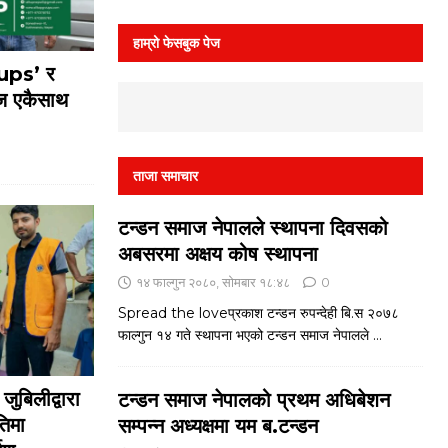
हाम्रो फेसबुक पेज
oups’ र
 एकैसाथ
ताजा समाचार
टन्डन समाज नेपालले स्थापना दिवसको
अबसरमा अक्षय कोष स्थापना
१४ फाल्गुन २०८०, सोमबार १८:४८
0
Spread the loveप्रकाश टन्डन रुपन्देही बि.स २०७८
फाल्गुन १४ गते स्थापना भएको टन्डन समाज नेपालले
...
ुबिलीद्वारा
टन्डन समाज नेपालको प्रथम अधिबेशन
तिमा
सम्पन्न अध्यक्षमा यम ब.टन्डन