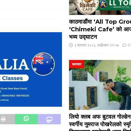
काठमाडौंमा ‘All Top Gr
‘Chimeki Cafe’ को आज
भव्य उद्घाटन
३ श्रावण २०८३, आईतवार २१:५७
0
समाचार
लियो क्लब अफ बुटवल गोल्डेन ज
स्वर्गीय नुमराज पोखरेलको स्मृ