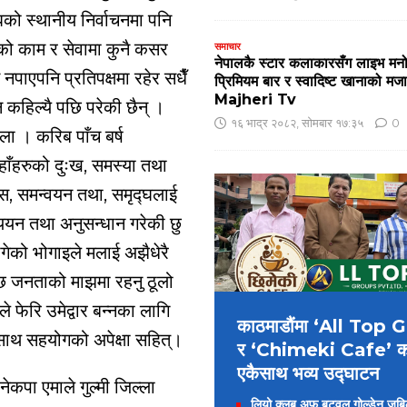
िको स्थानीय निर्वाचनमा पनि
को काम र सेवामा कुनै कसर
समाचार
नेपालकै स्टार कलाकारसँग लाइभ मन
 नपाएपनि प्रतिपक्षमा रहेर सधैँ
प्रिमियम बार र स्वादिष्ट खानाको 
Majheri Tv
 कहिल्यै पछि परेकी छैन् ।
१६ भाद्र २०८२, सोमबार १७:३५
0
ला । करिब पाँच बर्ष
हाँहरुको दुःख, समस्या तथा
ास, समन्वयन तथा, समृद्घलाई
यन तथा अनुसन्धान गरेकी छु
ेको भोगाइले मलाई अझैधेरै
हेछ जनताको माझमा रहनु ठूलो
 फेरि उमेद्वार बन्नका लागि
काठमाडौंमा ‘All Top
ो साथ सहयोगको अपेक्षा सहित्।
र ‘Chimeki Cafe’ 
एकैसाथ भव्य उद्घाटन
ेकपा एमाले गुल्मी जिल्ला
लियो क्लब अफ बुटवल गोल्डेन जुबिलीद