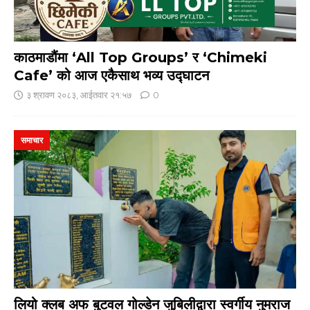
काठमाडौंमा ‘All Top Groups’ र ‘Chimeki
Cafe’ को आज एकैसाथ भव्य उद्घाटन
३ श्रावण २०८३, आईतवार २१:५७
0
समाचार
लियो क्लब अफ बुटवल गोल्डेन जुबिलीद्वारा स्वर्गीय नुमराज