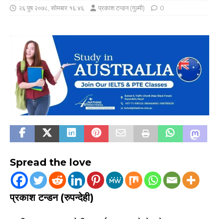
२६ पुष २०७८, सोमबार १६:४६
प्रकाश टन्डन (गुल्मी)
0
Spread the love
प्रकाश टन्डन (रुपन्देही)