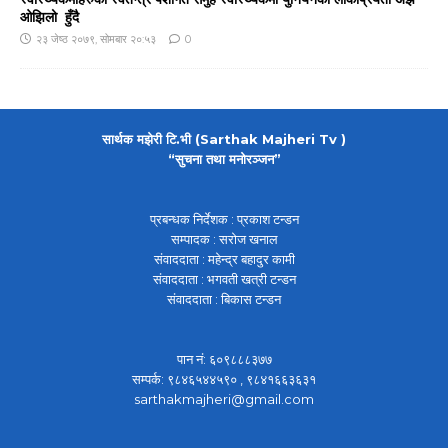
ओझिलो हुँदै
२३ जेष्ठ २०७९, सोमबार २०:५३
0
सार्थक मझेरी टि.भी (Sarthak Majheri Tv )
“सुचना तथा मनोरञ्जन”
प्रबन्धक निर्देशक : प्रकाश टन्डन
सम्पादक : सरोज खनाल
संवाददाता : महेन्द्र बहादुर कामी
संवाददाता : भगवती खत्री टन्डन
संवाददाता : बिकास टन्डन
पान नं: ६०९८८८३७७
सम्पर्क: ९८४६५४४५९० , ९८४१६६३६३१
sarthakmajheri@gmail.com