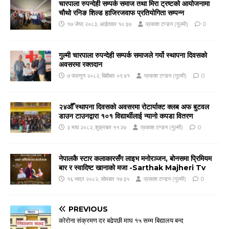
चारपाला रुपन्देही सम्पर्क समाज तथा मिरा ट्रष्टको आयोजनामा
चौथो रनिङ शिल्ड हाजिरजवाफ प्रतियोगिता सम्पन्न
१७ जेष्ठ २०८३, आईतवार १०:३७
प्रकाश टन्डन (गुल्मी)
0
गुल्मी चारपाला रुपन्देही सम्पर्क समाजले गर्यो स्थापना दिवसको
अवसरमा रक्तदान
७ फाल्गुन २०८२, बिहीबार ०९:४१
प्रकाश टन्डन (गुल्मी)
0
२४औँ स्थापना दिवसको अवसरमा रोटार्याक्ट क्लब अफ बुटवल
डाउन टाउनद्वारा १०१ विद्यार्थीलाई न्यानो कपडा वितरण
३ माघ २०८२, शुक्रबार ११:२७
प्रकाश टन्डन (गुल्मी)
0
नेपालकै स्टार कलाकारसँग लाइभ मनोरञ्जन, बोनसमा प्रिमियम
बार र स्वादिष्ट खानाको मजा -Sarthak Majheri Tv
१६ भाद्र २०८२, सोमबार १७:३५
प्रकाश टन्डन (गुल्मी)
0
PREVIOUS
कोरोना संक्रमण दर बढेपछी माघ १५ सम्म बिद्यालय बन्द