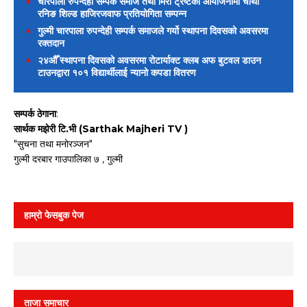
चारपाला रुपन्देही सम्पर्क समाज तथा मिरा ट्रष्टको आयोजनामा चौथो
रनिङ शिल्ड हाजिरजवाफ प्रतियोगिता सम्पन्न
गुल्मी चारपाला रुपन्देही सम्पर्क समाजले गर्यो स्थापना दिवसको अवसरमा
रक्तदान
२४औँ स्थापना दिवसको अवसरमा रोटार्याक्ट क्लब अफ बुटवल डाउन
टाउनद्वारा १०१ विद्यार्थीलाई न्यानो कपडा वितरण
सम्पर्क ठेगाना
:
सार्थक मझेरी टि.भी (Sarthak Majheri TV )
"सुचना तथा मनोरञ्जन"
गुल्मी दरबार गाउपालिका ७ , गुल्मी
हाम्रो फेसबुक पेज
ताजा समाचार