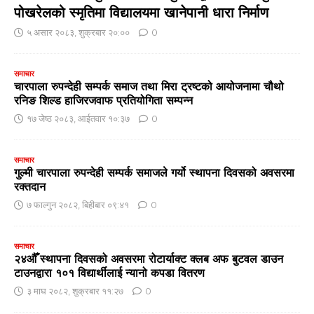
पोखरेलको स्मृतिमा विद्यालयमा खानेपानी धारा निर्माण
५ असार २०८३, शुक्रबार २०:००
0
समाचार
चारपाला रुपन्देही सम्पर्क समाज तथा मिरा ट्रष्टको आयोजनामा चौथो
रनिङ शिल्ड हाजिरजवाफ प्रतियोगिता सम्पन्न
१७ जेष्ठ २०८३, आईतवार १०:३७
0
समाचार
गुल्मी चारपाला रुपन्देही सम्पर्क समाजले गर्यो स्थापना दिवसको अवसरमा
रक्तदान
७ फाल्गुन २०८२, बिहीबार ०९:४१
0
समाचार
२४औँ स्थापना दिवसको अवसरमा रोटार्याक्ट क्लब अफ बुटवल डाउन
टाउनद्वारा १०१ विद्यार्थीलाई न्यानो कपडा वितरण
३ माघ २०८२, शुक्रबार ११:२७
0