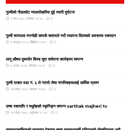
गुल्मीको गौडाकोट म्यालपोखरिमा दुई स्वारी दुर्घटना
१ माघ २०७८, शनिबार १५:१४
0
गुल्मी चारपाला रुपन्देही सम्पर्क समाजले गर्यो स्थापना दिवसको अवसरमा रक्तदान
७ फाल्गुन २०८२, बिहीबार ०९:४१
0
लागू औषध दुब्यर्सन बिरुद्द युवा सचेतना कार्यक्रम सम्पन्न
४ असार २०७९, शनिबार १२:५२
0
गुल्मी दरबार वडा नं. ६ ले गरायाे जेष्ठ नागरिकहरूलाई धार्मिक भ्रमण
२७ चैत्र २०७९, सोमबार १९:४३
0
उच्च रक्तचाँप र मधुमेहको स्कृनिङ्ग सम्पन्न sarthak majheri tv
१३ चैत्र २०७८, आईतवार १८:२९
0
स्वास्थ्यकर्मीहरुको स्वतन्त्र पेशागत समुह स्वास्थ्यकर्मी युनियनको लोकप्रियता अझै