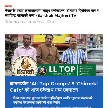
समाचार
नेपालकै स्टार कलाकारसँग लाइभ मनोरञ्जन, बोनसमा प्रिमियम बार र
स्वादिष्ट खानाको मजा -Sarthak Majheri Tv
१६ भाद्र २०८२, सोमबार १७:३५
0
काठमाडौंमा ‘All Top Groups’ र ‘Chimeki
Cafe’ को आज एकैसाथ भव्य उद्घाटन
लियो क्लब अफ बुटवल गोल्डेन जुबिलीद्वारा स्वर्गीय नुमराज पोखरेलको
स्मृतिमा विद्यालयमा खानेपानी धारा निर्माण