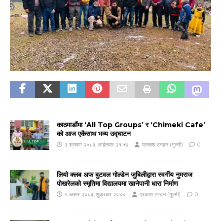
काठमाडौंमा ‘All Top Groups’ र ‘Chimeki Cafe’
को आज एकैसाथ भव्य उद्घाटन
३ श्रावण २०८३, आईतवार २१:५७
प्रकाश टन्डन (गुल्मी)
0
लियो क्लब अफ बुटवल गोल्डेन जुबिलीद्वारा स्वर्गीय नुमराज
पोखरेलको स्मृतिमा विद्यालयमा खानेपानी धारा निर्माण
५ असार २०८३, शुक्रबार २०:००
प्रकाश टन्डन (गुल्मी)
0