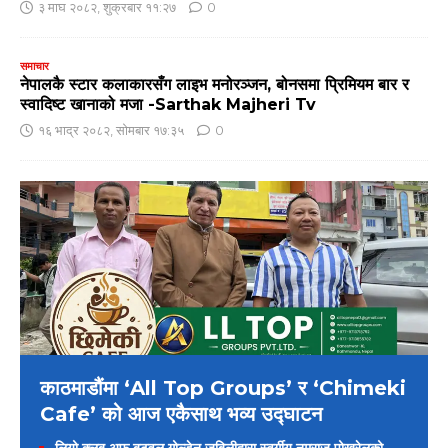
३ माघ २०८२, शुक्रबार ११:२७
0
समाचार
नेपालकै स्टार कलाकारसँग लाइभ मनोरञ्जन, बोनसमा प्रिमियम बार र
स्वादिष्ट खानाको मजा -Sarthak Majheri Tv
१६ भाद्र २०८२, सोमबार १७:३५
0
काठमाडौंमा ‘All Top Groups’ र ‘Chimeki
Cafe’ को आज एकैसाथ भव्य उद्घाटन
लियो क्लब अफ बुटवल गोल्डेन जुबिलीद्वारा स्वर्गीय नुमराज पोखरेलको