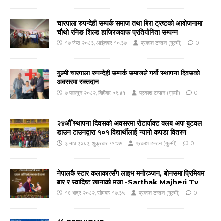
चारपाला रुपन्देही सम्पर्क समाज तथा मिरा ट्रष्टको आयोजनामा
चौथो रनिङ शिल्ड हाजिरजवाफ प्रतियोगिता सम्पन्न
१७ जेष्ठ २०८३, आईतवार १०:३७
प्रकाश टन्डन (गुल्मी)
0
गुल्मी चारपाला रुपन्देही सम्पर्क समाजले गर्यो स्थापना दिवसको
अवसरमा रक्तदान
७ फाल्गुन २०८२, बिहीबार ०९:४१
प्रकाश टन्डन (गुल्मी)
0
२४औँ स्थापना दिवसको अवसरमा रोटार्याक्ट क्लब अफ बुटवल
डाउन टाउनद्वारा १०१ विद्यार्थीलाई न्यानो कपडा वितरण
३ माघ २०८२, शुक्रबार ११:२७
प्रकाश टन्डन (गुल्मी)
0
नेपालकै स्टार कलाकारसँग लाइभ मनोरञ्जन, बोनसमा प्रिमियम
बार र स्वादिष्ट खानाको मजा -Sarthak Majheri Tv
१६ भाद्र २०८२, सोमबार १७:३५
प्रकाश टन्डन (गुल्मी)
0