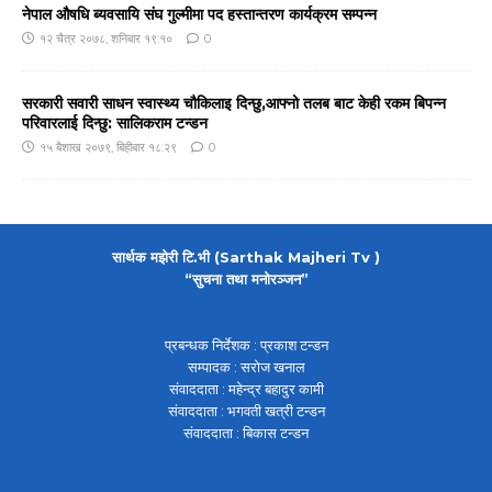
नेपाल औषधि ब्यवसायि संघ गुल्मीमा पद हस्तान्तरण कार्यक्रम सम्पन्न
१२ चैत्र २०७८, शनिबार १९:१०
0
सरकारी सवारी साधन स्वास्थ्य चौकिलाइ दिन्छु,आफ्नो तलब बाट केही रकम बिपन्न
परिवारलाई दिन्छु: सालिकराम टन्डन
१५ बैशाख २०७९, बिहीबार १८:२९
0
सार्थक मझेरी टि.भी (Sarthak Majheri Tv )
“सुचना तथा मनोरञ्जन”
प्रबन्धक निर्देशक : प्रकाश टन्डन
सम्पादक : सरोज खनाल
संवाददाता : महेन्द्र बहादुर कामी
संवाददाता : भगवती खत्री टन्डन
संवाददाता : बिकास टन्डन