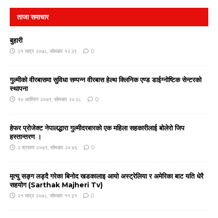
ताजा समाचार
बुहारी
२१ भाद्र २०७८, सोमबार १२:२९
0
गुल्मीको वीरबासमा सुविधा सम्पन्न वीरबास हेल्थ क्लिनिक एण्ड डाईग्नोष्टिक सेन्टरको
स्थापना
१० आश्विन २०७९, सोमबार २०:२८
0
हेफर प्रोजेक्ट नेपालद्धारा गुल्मीदरबारको एक महिला सहकारीलाई बोलेरो जिप
हस्तान्तरण ।
२ श्रावण २०७९, सोमबार २०:४६
0
मृत्यु सङ्ग लड्दै गरेका बिनोद खडकालाइ आयो अस्ट्रेलिया र अमेरिका बाट यति धेरै
सहयोग (Sarthak Majheri Tv)
२१ भाद्र २०७८, सोमबार ११:३१
0