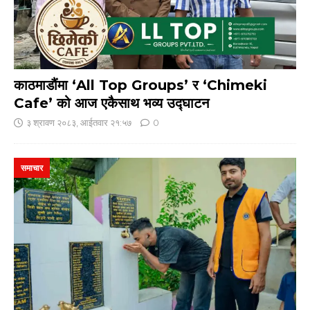
काठमाडौंमा ‘All Top Groups’ र ‘Chimeki
Cafe’ को आज एकैसाथ भव्य उद्घाटन
३ श्रावण २०८३, आईतवार २१:५७
0
समाचार