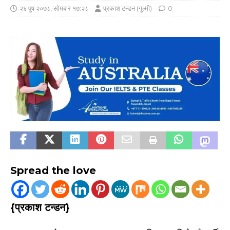
२६ पुष २०७८, सोमबार १७:२८
प्रकाश टन्डन (गुल्मी)
0
Spread the love
{प्रकाश टन्डन}