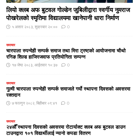
लियो क्लब अफ बुटवल गोल्डेन जुबिलीद्वारा स्वर्गीय नुमराज
पोखरेलको स्मृतिमा विद्यालयमा खानेपानी धारा निर्माण
५ असार २०८३, शुक्रबार २०:००
0
समाचार
चारपाला रुपन्देही सम्पर्क समाज तथा मिरा ट्रष्टको आयोजनामा चौथो
रनिङ शिल्ड हाजिरजवाफ प्रतियोगिता सम्पन्न
१७ जेष्ठ २०८३, आईतवार १०:३७
0
समाचार
गुल्मी चारपाला रुपन्देही सम्पर्क समाजले गर्यो स्थापना दिवसको अवसरमा
रक्तदान
७ फाल्गुन २०८२, बिहीबार ०९:४१
0
समाचार
२४औँ स्थापना दिवसको अवसरमा रोटार्याक्ट क्लब अफ बुटवल डाउन
टाउनद्वारा १०१ विद्यार्थीलाई न्यानो कपडा वितरण