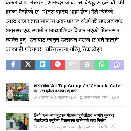
कमल थापा लेख्छन , आनन्दराज बतास बिरुद्ध अहिले चौतर्फी
हमला भैरहेको छ।भित्री रहस्य थाहा छैन।मैले चिनेको
आन्न्द राज बतास सामान्य अवस्थाबाट संघर्षगर्दै सफलतातर्फ
अग्रसर एक उद्यमी र आध्यात्मिक विचार भएको मिलनसार
व्यक्ति हुन्।उनीबाट कानुन उल्लंघन भएको छ भने कानुनी
कारबाही गरिनुपर्छ।चरित्रहत्या गरिनु ठिक होइन
काठमाडौंमा ‘All Top Groups’ र ‘Chimeki Cafe’
को आज एकैसाथ भव्य उद्घाटन
३ श्रावण २०८३, आईतवार २१:५७
प्रकाश टन्डन (गुल्मी)
0
लियो क्लब अफ बुटवल गोल्डेन जुबिलीद्वारा स्वर्गीय नुमराज
पोखरेलको स्मृतिमा विद्यालयमा खानेपानी धारा निर्माण
५ असार २०८३, शुक्रबार २०:००
प्रकाश टन्डन (गुल्मी)
0