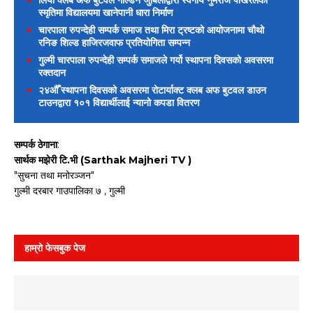
स्मृतिमा विद्यालयमा खानेपानी धारा निर्माण
चारपाला रुपन्देही सम्पर्क समाज तथा मिरा ट्रष्टको आयोजनामा चौथो
रनिङ शिल्ड हाजिरजवाफ प्रतियोगिता सम्पन्न
गुल्मी चारपाला रुपन्देही सम्पर्क समाजले गर्यो स्थापना दिवसको अवसरमा
रक्तदान
२४औँ स्थापना दिवसको अवसरमा रोटार्याक्ट क्लब अफ बुटवल डाउन
टाउनद्वारा १०१ विद्यार्थीलाई न्यानो कपडा वितरण
सम्पर्क ठेगाना
:
सार्थक मझेरी टि.भी (Sarthak Majheri TV )
"सुचना तथा मनोरञ्जन"
गुल्मी दरबार गाउपालिका ७ , गुल्मी
हाम्रो फेसबुक पेज