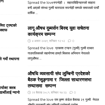
माण
Spread the loveरुपन्देही । सहाराबिहिनहरुको साहारा
बन्दै आएको संस्था गुल्मी चारपाला रूपन्देही सम्पर्क समाजको पाचौं
वार्षिक
...
मिरा ट्रष्टको
लागू औषध दुब्यर्सन बिरुद्द युवा सचेतना
रजवाफ
कार्यक्रम सम्पन्न
४ असार २०७९, शनिबार १२:५२
0
Spread the love प्रकाश टन्डन (गुल्मी) गुल्मी दरबार
गाउपालिकाको सहयोगमा हाम्रो बिकास अभियान नेपालले
लागुऔषध
...
े गर्यो स्थापना
औषधि व्यवसायी संघ लुम्बिनी प्रदेशको
बैठक रेसुङ्गामा र जिल्ला साधारणसभा
तम्घासमा सम्पन्न
्याक्ट क्लब
र्थीलाई न्यानो
२९ बैशाख २०८१, शनिबार १७:२३
0
Spread the love राम कृष्ण कंडेल बैशाख २९ गुल्मी नेपाल
औषधि व्यवसायी संघ लुम्बिनी प्रदेशको प्रदेश
...