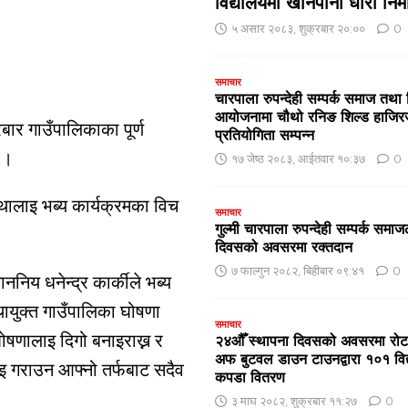
विद्यालयमा खानेपानी धारा निर्
५ असार २०८३, शुक्रबार २०:००
0
समाचार
चारपाला रुपन्देही सम्पर्क समाज तथा 
आयोजनामा चौथो रनिङ शिल्ड हाजि
बार गाउँपालिकाका पूर्ण
प्रतियोगिता सम्पन्न
 ।
१७ जेष्ठ २०८३, आईतवार १०:३७
0
्थालाइ भब्य कार्यक्रमका विच
समाचार
गुल्मी चारपाला रुपन्देही सम्पर्क समाजल
दिवसको अवसरमा रक्तदान
७ फाल्गुन २०८२, बिहीबार ०९:४१
0
ननिय धनेन्द्र कार्कीले भब्य
स्थायुक्त गाउँपालिका घोषणा
समाचार
घोषणालाइ दिगो बनाइराख्न र
२४औँ स्थापना दिवसको अवसरमा रोटार
अफ बुटवल डाउन टाउनद्वारा १०१ विद्या
इ गराउन आफ्नो तर्फबाट सदैव
कपडा वितरण
३ माघ २०८२, शुक्रबार ११:२७
0