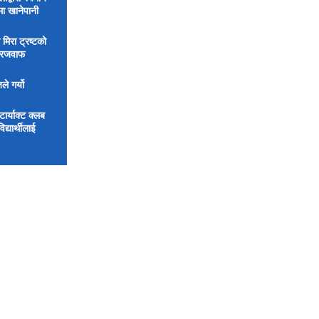
मा खानेपानी
 मिरा ट्रष्टको
िरजवाफ
ले गर्यो
र्याक्ट क्लब
्यार्थीलाई