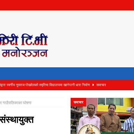
वारा स्वर्गीय नुमराज पोखरेलको स्मृतिमा विद्यालयमा खानेपानी धारा निर्माण
समाचार
ा मिरा ट्रष्टको आयोजनामा चौथो रनिङ शिल्ड हाजिरजवाफ प्रतियोगिता सम्पन्न
समाचार
समाचार
दरबार गाउँपालिकाका घोषणा
माजले गर्यो स्थापना दिवसको अवसरमा रक्तदान
समाचार
ाक्ट क्लब अफ बुटवल डाउन टाउनद्वारा १०१ विद्यार्थीलाई न्यानो कपडा वितरण
समाचार
संस्थायुक्त
र ‘Chimeki Cafe’ को आज एकैसाथ भव्य उद्घाटन
समाचार