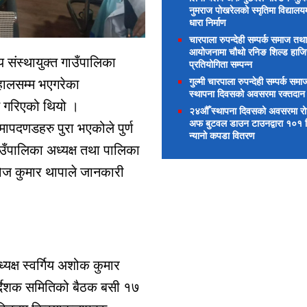
नुमराज पोखरेलको स्मृतिमा विद्यालय
धारा निर्माण
चारपाला रुपन्देही सम्पर्क समाज तथा
आयोजनामा चौथो रनिङ शिल्ड हाज
 संस्थायुक्त गाउँपालिका
प्रतियोगिता सम्पन्न
गुल्मी चारपाला रुपन्देही सम्पर्क समाज
 हालसम्म भएगरेका
स्थापना दिवसको अवसरमा रक्तदान
तुत गरिएको थियो ।
२४औँ स्थापना दिवसको अवसरमा रोटा
अफ बुटवल डाउन टाउनद्वारा १०१ विद
ापदणडहरु पुरा भएकोले पुर्ण
न्यानो कपडा वितरण
ाउँपालिका अध्यक्ष तथा पालिका
सरोज कुमार थापाले जानकारी
क्ष स्वर्गिय अशोक कुमार
निर्देशक समितिको बैठक बसी १७