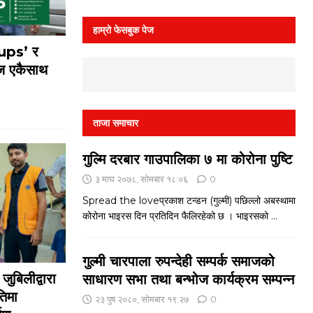
हाम्रो फेसबुक पेज
oups’ र
 एकैसाथ
ताजा समाचार
गुल्मि दरबार गाउपालिका ७ मा कोरोना पुष्टि
३ माघ २०७८, सोमबार १८:०६
0
Spread the loveप्रकाश टन्डन (गुल्मी) पछिल्लो अबस्थामा
कोरोना भाइरस दिन प्रतिदिन फैलिरहेको छ । भाइरसको
...
गुल्मी चारपाला रुपन्देही सम्पर्क समाजको
ुबिलीद्वारा
साधारण सभा तथा बन्भोज कार्यक्रम सम्पन्न
तिमा
२३ पुष २०८०, सोमबार १९:२७
0