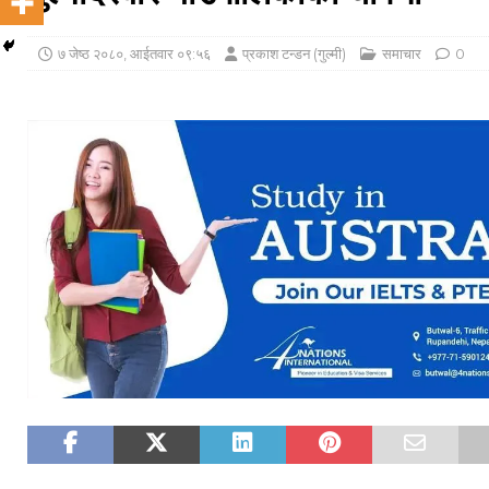
७ जेष्ठ २०८०, आईतवार ०९:५६
प्रकाश टन्डन (गुल्मी)
समाचार
0