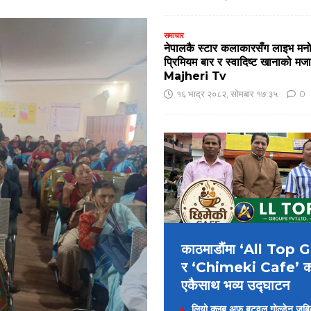
समाचार
नेपालकै स्टार कलाकारसँग लाइभ मन
प्रिमियम बार र स्वादिष्ट खानाको 
Majheri Tv
१६ भाद्र २०८२, सोमबार १७:३५
0
काठमाडौंमा ‘All Top
र ‘Chimeki Cafe’ 
एकैसाथ भव्य उद्घाटन
लियो क्लब अफ बुटवल गोल्डेन जुबिलीद