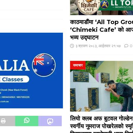
काठमाडौंमा ‘All Top Gr
‘Chimeki Cafe’ को आज
भव्य उद्घाटन
३ श्रावण २०८३, आईतवार २१:५७
0
समाचार
लियो क्लब अफ बुटवल गोल्डेन ज
स्वर्गीय नुमराज पोखरेलको स्मृ