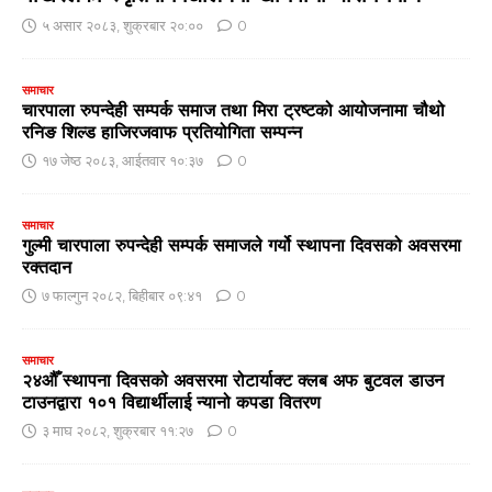
५ असार २०८३, शुक्रबार २०:००
0
समाचार
चारपाला रुपन्देही सम्पर्क समाज तथा मिरा ट्रष्टको आयोजनामा चौथो
रनिङ शिल्ड हाजिरजवाफ प्रतियोगिता सम्पन्न
१७ जेष्ठ २०८३, आईतवार १०:३७
0
समाचार
गुल्मी चारपाला रुपन्देही सम्पर्क समाजले गर्यो स्थापना दिवसको अवसरमा
रक्तदान
७ फाल्गुन २०८२, बिहीबार ०९:४१
0
समाचार
२४औँ स्थापना दिवसको अवसरमा रोटार्याक्ट क्लब अफ बुटवल डाउन
टाउनद्वारा १०१ विद्यार्थीलाई न्यानो कपडा वितरण
३ माघ २०८२, शुक्रबार ११:२७
0