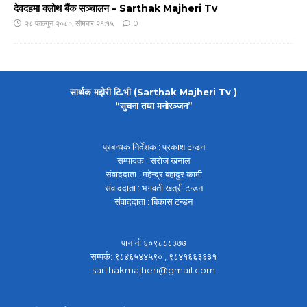
देवदहमा क्लोथ बैंक सञ्चालन – Sarthak Majheri Tv
२८ फाल्गुन २०८०, सोमबार २१:१५
0
सार्थक मझेरी टि.भी (Sarthak Majheri Tv )
“सुचना तथा मनोरञ्जन”
प्रबन्धक निर्देशक : प्रकाश टन्डन
सम्पादक : सरोज खनाल
संवाददाता : महेन्द्र बहादुर कामी
संवाददाता : भगवती खत्री टन्डन
संवाददाता : बिकास टन्डन
पान नं: ६०९८८८३७७
सम्पर्क: ९८४६५४४५९० , ९८४१६६३६३१
sarthakmajheri@gmail.com