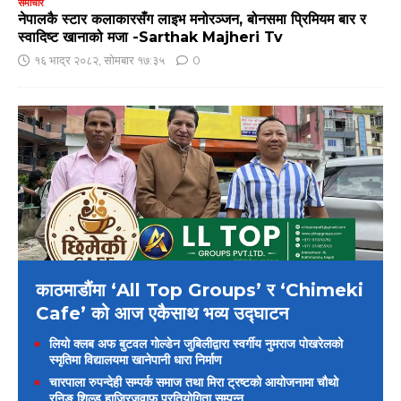
समाचार
नेपालकै स्टार कलाकारसँग लाइभ मनोरञ्जन, बोनसमा प्रिमियम बार र
स्वादिष्ट खानाको मजा -Sarthak Majheri Tv
१६ भाद्र २०८२, सोमबार १७:३५
0
काठमाडौंमा ‘All Top Groups’ र ‘Chimeki
Cafe’ को आज एकैसाथ भव्य उद्घाटन
लियो क्लब अफ बुटवल गोल्डेन जुबिलीद्वारा स्वर्गीय नुमराज पोखरेलको
स्मृतिमा विद्यालयमा खानेपानी धारा निर्माण
चारपाला रुपन्देही सम्पर्क समाज तथा मिरा ट्रष्टको आयोजनामा चौथो
रनिङ शिल्ड हाजिरजवाफ प्रतियोगिता सम्पन्न