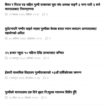
बियर र स्टिल रड सहित गुल्मी दरबारका युवा संघ अध्यक्ष सङ्गै ३ जना राती ३ बजे
चारपालाबाट नियन्त्रणमा
२९ बैशाख २०७९, बिहीबार ०९:३१
0
दुर्घटनापरि गम्भीर घाइते भएका गुल्मीका केसब बराल ज्यान बचाउन अस्पतालबाट
सहयोगको अपिल
३० आश्विन २०७९, आईतवार ०९:१२
0
२५ हजार नहुदा १० महिना देखि उपचारबाट बन्चित
१९ फाल्गुन २०८०, शनिबार १९:४५
0
ईश्वरी माध्यमिक विद्यालय गुल्मीदरबारको ५३औं वार्षिकोत्सव सम्पन्न
२ फाल्गुन २०७९, मंगलवार ०८:३६
0
गुल्मीको चारपालामा एक दिने बृहत नि:शुल्क स्वास्थ्य शिविर हुँदै
२६ चैत्र २०८०, सोमबार १९:२५
0