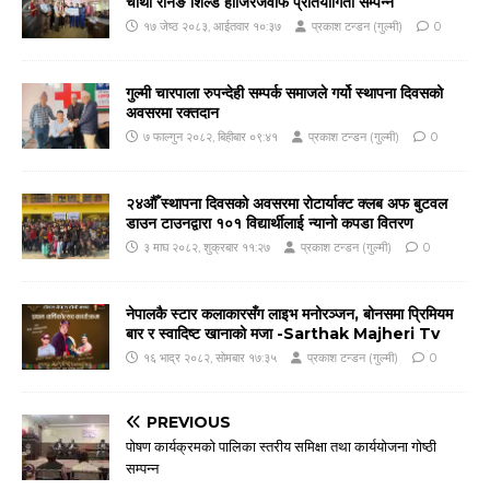
चौथो रनिङ शिल्ड हाजिरजवाफ प्रतियोगिता सम्पन्न
१७ जेष्ठ २०८३, आईतवार १०:३७
प्रकाश टन्डन (गुल्मी)
0
गुल्मी चारपाला रुपन्देही सम्पर्क समाजले गर्यो स्थापना दिवसको
अवसरमा रक्तदान
७ फाल्गुन २०८२, बिहीबार ०९:४१
प्रकाश टन्डन (गुल्मी)
0
२४औँ स्थापना दिवसको अवसरमा रोटार्याक्ट क्लब अफ बुटवल
डाउन टाउनद्वारा १०१ विद्यार्थीलाई न्यानो कपडा वितरण
३ माघ २०८२, शुक्रबार ११:२७
प्रकाश टन्डन (गुल्मी)
0
नेपालकै स्टार कलाकारसँग लाइभ मनोरञ्जन, बोनसमा प्रिमियम
बार र स्वादिष्ट खानाको मजा -Sarthak Majheri Tv
१६ भाद्र २०८२, सोमबार १७:३५
प्रकाश टन्डन (गुल्मी)
0
PREVIOUS
पोषण कार्यक्रमको पालिका स्तरीय समिक्षा तथा कार्ययोजना गोष्ठी
सम्पन्न