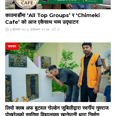
काठमाडौंमा ‘All Top Groups’ र ‘Chimeki
Cafe’ को आज एकैसाथ भव्य उद्घाटन
३ श्रावण २०८३, आईतवार २१:५७
0
समाचार
लियो क्लब अफ बुटवल गोल्डेन जुबिलीद्वारा स्वर्गीय नुमराज
पोखरेलको स्मृतिमा विद्यालयमा खानेपानी धारा निर्माण