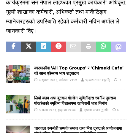
कार्यक्रममा सन नेपाल लाईफका प्रमुख कार्यकारी अधिकृत,
गुल्मी शाखाका कर्मचारी, अभिकर्ता तथा मार्केटिङ्ग
म्यानेजरहरुको उपस्थिति रहेको कर्मचारी नविन अर्याल ले
जानकारी दिए।
काठमाडौंमा ‘All Top Groups’ र ‘Chimeki Cafe’
को आज एकैसाथ भव्य उद्घाटन
३ श्रावण २०८३, आईतवार २१:५७
प्रकाश टन्डन (गुल्मी)
0
लियो क्लब अफ बुटवल गोल्डेन जुबिलीद्वारा स्वर्गीय नुमराज
पोखरेलको स्मृतिमा विद्यालयमा खानेपानी धारा निर्माण
५ असार २०८३, शुक्रबार २०:००
प्रकाश टन्डन (गुल्मी)
0
चारपाला रुपन्देही सम्पर्क समाज तथा मिरा ट्रष्टको आयोजनामा