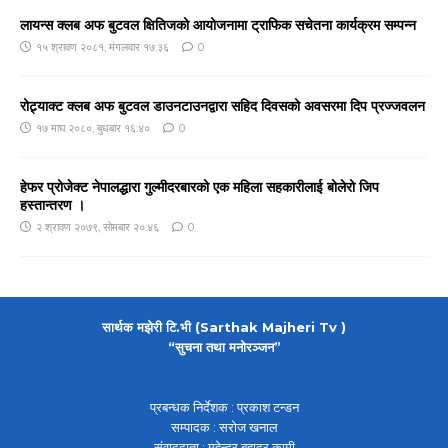
लायन्स क्लब अफ बुटवल क्षितिजको आयोजनामा ट्राफिक सचेतना कार्यक्रम सम्पन्न
१५ श्रावण २०८१, मंगलवार १७:३६
0
रोट्र्याक्ट क्लब अफ बुटवल डाउनटाउनद्वारा सहिद दिवसको अवसरमा दिप प्रज्जवलन
१७ माघ २०८०, बुधबार १६:४०
0
हेफर प्रोजेक्ट नेपालद्धारा गुल्मीदरबारको एक महिला सहकारीलाई बोलेरो जिप
हस्तान्तरण ।
२ श्रावण २०७९, सोमबार २०:४६
0
सार्थक मझेरी टि.भी (Sarthak Majheri Tv )
“सुचना तथा मनोरञ्जन”
प्रबन्धक निर्देशक : प्रकाश टन्डन
सम्पादक : सरोज खनाल
संवाददाता : महेन्द्र बहादुर कामी