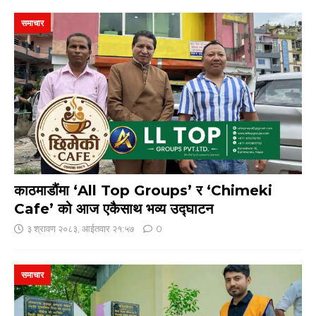
समाचार
काठमाडौंमा ‘All Top Groups’ र ‘Chimeki
Cafe’ को आज एकैसाथ भव्य उद्घाटन
३ श्रावण २०८३, आईतवार २१:५७
0
समाचार