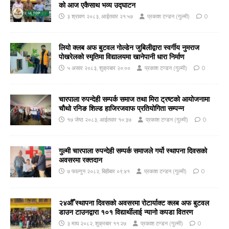
को आज एकैसाथ भव्य उद्घाटन
३ श्रावण २०८३, आईतवार २१:५७
प्रकाश टन्डन (गुल्मी)
0
लियो क्लब अफ बुटवल गोल्डेन जुबिलीद्वारा स्वर्गीय नुमराज
पोखरेलको स्मृतिमा विद्यालयमा खानेपानी धारा निर्माण
५ असार २०८३, शुक्रबार २०:००
प्रकाश टन्डन (गुल्मी)
0
चारपाला रुपन्देही सम्पर्क समाज तथा मिरा ट्रष्टको आयोजनामा
चौथो रनिङ शिल्ड हाजिरजवाफ प्रतियोगिता सम्पन्न
१७ जेष्ठ २०८३, आईतवार १०:३७
प्रकाश टन्डन (गुल्मी)
0
गुल्मी चारपाला रुपन्देही सम्पर्क समाजले गर्यो स्थापना दिवसको
अवसरमा रक्तदान
७ फाल्गुन २०८२, बिहीबार ०९:४१
प्रकाश टन्डन (गुल्मी)
0
२४औँ स्थापना दिवसको अवसरमा रोटार्याक्ट क्लब अफ बुटवल
डाउन टाउनद्वारा १०१ विद्यार्थीलाई न्यानो कपडा वितरण
३ माघ २०८२, शुक्रबार ११:२७
प्रकाश टन्डन (गुल्मी)
0