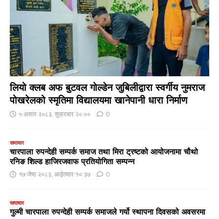
लियो क्लब अफ बुटवल गोल्डेन जुबिलीद्वारा स्वर्गीय नुमराज
पोखरेलको स्मृतिमा विद्यालयमा खानेपानी धारा निर्माण
५ असार २०८३, शुक्रबार २०:००
0
समाचार
चारपाला रुपन्देही सम्पर्क समाज तथा मिरा ट्रष्टको आयोजनामा चौथो
रनिङ शिल्ड हाजिरजवाफ प्रतियोगिता सम्पन्न
१७ जेष्ठ २०८३, आईतवार १०:३७
0
समाचार
गुल्मी चारपाला रुपन्देही सम्पर्क समाजले गर्यो स्थापना दिवसको अवसरमा