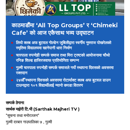
काठमाडौंमा ‘All Top Groups’ र ‘Chimeki
Cafe’ को आज एकैसाथ भव्य उद्घाटन
लियो क्लब अफ बुटवल गोल्डेन जुबिलीद्वारा स्वर्गीय नुमराज पोखरेलको
स्मृतिमा विद्यालयमा खानेपानी धारा निर्माण
चारपाला रुपन्देही सम्पर्क समाज तथा मिरा ट्रष्टको आयोजनामा चौथो
रनिङ शिल्ड हाजिरजवाफ प्रतियोगिता सम्पन्न
गुल्मी चारपाला रुपन्देही सम्पर्क समाजले गर्यो स्थापना दिवसको अवसरमा
रक्तदान
२४औँ स्थापना दिवसको अवसरमा रोटार्याक्ट क्लब अफ बुटवल डाउन
टाउनद्वारा १०१ विद्यार्थीलाई न्यानो कपडा वितरण
सम्पर्क ठेगाना
:
सार्थक मझेरी टि.भी (Sarthak Majheri TV )
"सुचना तथा मनोरञ्जन"
गुल्मी दरबार गाउपालिका ७ , गुल्मी