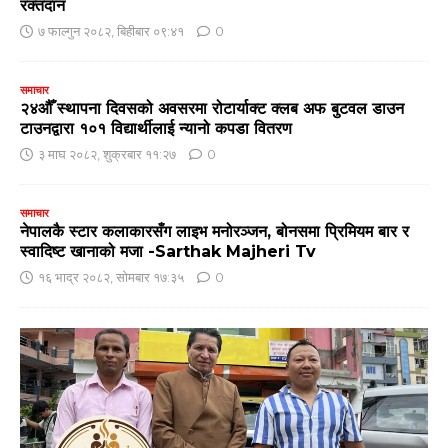
रक्तदान
७ फाल्गुन २०८२, बिहीबार ०९:४१
0
समाचार
२४औँ स्थापना दिवसको अवसरमा रोटार्याक्ट क्लब अफ बुटवल डाउन
टाउनद्वारा १०१ विद्यार्थीलाई न्यानो कपडा वितरण
३ माघ २०८२, शुक्रबार ११:२७
0
समाचार
नेपालकै स्टार कलाकारसँग लाइभ मनोरञ्जन, बोनसमा प्रिमियम बार र
स्वादिष्ट खानाको मजा -Sarthak Majheri Tv
१६ भाद्र २०८२, सोमबार १७:३५
0