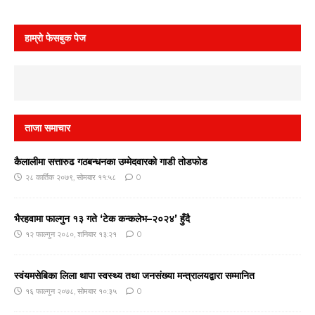
हाम्रो फेसबुक पेज
ताजा समाचार
कैलालीमा सत्तारुढ गठबन्धनका उम्मेदवारको गाडी तोडफोड
२८ कार्तिक २०७९, सोमबार ११:५८
0
भैरहवामा फाल्गुन १३ गते ‘टेक कन्कलेभ–२०२४’ हुँदै
१२ फाल्गुन २०८०, शनिबार १३:२१
0
स्वंयमसेबिका लिला थापा स्वस्थ्य तथा जनसंख्या मन्त्रालयद्वारा सम्मानित
१६ फाल्गुन २०७८, सोमबार १०:३५
0