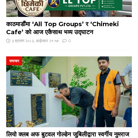
काठमाडौंमा ‘All Top Groups’ र ‘Chimeki
Cafe’ को आज एकैसाथ भव्य उद्घाटन
३ श्रावण २०८३, आईतवार २१:५७
0
समाचार
लियो क्लब अफ बुटवल गोल्डेन जुबिलीद्वारा स्वर्गीय नुमराज