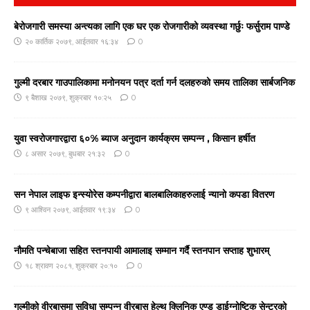
बेरोजगारी समस्या अन्त्यका लागि एक घर एक रोजगारीको व्यवस्था गर्छुः फर्सुराम पाण्डे
२० कार्तिक २०७९, आईतवार १६:३४
0
गुल्मी दरबार गाउपालिकामा मनोनयन पत्र दर्ता गर्न दलहरुको समय तालिका सार्बजनिक
९ बैशाख २०७९, शुक्रबार १०:२५
0
युवा स्वरोजगारद्वारा ६०% ब्याज अनुदान कार्यक्रम सम्पन्न , किसान हर्षीत
८ असार २०७९, बुधबार २१:३२
0
सन नेपाल लाइफ इन्स्योरेस कम्पनीद्वारा बालबालिकाहरुलाई न्यानो कपडा वितरण
९ आश्विन २०७९, आईतवार १९:३४
0
नौमति पन्चेबाजा सहित स्तनपायी आमालाइ सम्मान गर्दै स्तनपान सप्ताह शुभारम्
१८ श्रावण २०८१, शुक्रबार २०:१०
0
गुल्मीको वीरबासमा सुविधा सम्पन्न वीरबास हेल्थ क्लिनिक एण्ड डाईग्नोष्टिक सेन्टरको