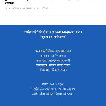
स्थापना
१० आश्विन २०७९, सोमबार २०:२८
0
सार्थक मझेरी टि.भी (Sarthak Majheri Tv )
“सुचना तथा मनोरञ्जन”
प्रबन्धक निर्देशक : प्रकाश टन्डन
सम्पादक : सरोज खनाल
संवाददाता : महेन्द्र बहादुर कामी
संवाददाता : भगवती खत्री टन्डन
संवाददाता : बिकास टन्डन
पान नं: ६०९८८८३७७
सम्पर्क: ९८४६५४४५९० , ९८४१६६३६३१
sarthakmajheri@gmail.com