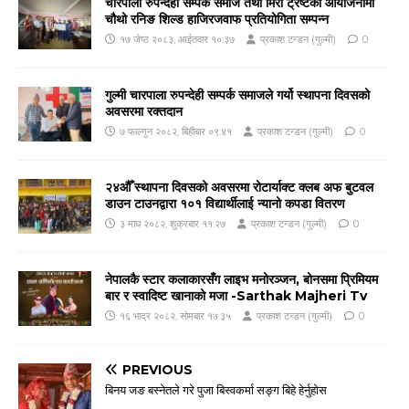
चारपाला रुपन्देही सम्पर्क समाज तथा मिरा ट्रष्टको आयोजनामा
चौथो रनिङ शिल्ड हाजिरजवाफ प्रतियोगिता सम्पन्न
१७ जेष्ठ २०८३, आईतवार १०:३७
प्रकाश टन्डन (गुल्मी)
0
गुल्मी चारपाला रुपन्देही सम्पर्क समाजले गर्यो स्थापना दिवसको
अवसरमा रक्तदान
७ फाल्गुन २०८२, बिहीबार ०९:४१
प्रकाश टन्डन (गुल्मी)
0
२४औँ स्थापना दिवसको अवसरमा रोटार्याक्ट क्लब अफ बुटवल
डाउन टाउनद्वारा १०१ विद्यार्थीलाई न्यानो कपडा वितरण
३ माघ २०८२, शुक्रबार ११:२७
प्रकाश टन्डन (गुल्मी)
0
नेपालकै स्टार कलाकारसँग लाइभ मनोरञ्जन, बोनसमा प्रिमियम
बार र स्वादिष्ट खानाको मजा -Sarthak Majheri Tv
१६ भाद्र २०८२, सोमबार १७:३५
प्रकाश टन्डन (गुल्मी)
0
PREVIOUS
बिनय जङ बस्नेतले गरे पुजा बिस्वकर्मा सङ्ग बिहे हेर्नुहोस