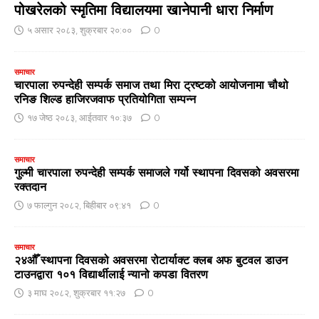
पोखरेलको स्मृतिमा विद्यालयमा खानेपानी धारा निर्माण
५ असार २०८३, शुक्रबार २०:००
0
समाचार
चारपाला रुपन्देही सम्पर्क समाज तथा मिरा ट्रष्टको आयोजनामा चौथो
रनिङ शिल्ड हाजिरजवाफ प्रतियोगिता सम्पन्न
१७ जेष्ठ २०८३, आईतवार १०:३७
0
समाचार
गुल्मी चारपाला रुपन्देही सम्पर्क समाजले गर्यो स्थापना दिवसको अवसरमा
रक्तदान
७ फाल्गुन २०८२, बिहीबार ०९:४१
0
समाचार
२४औँ स्थापना दिवसको अवसरमा रोटार्याक्ट क्लब अफ बुटवल डाउन
टाउनद्वारा १०१ विद्यार्थीलाई न्यानो कपडा वितरण
३ माघ २०८२, शुक्रबार ११:२७
0