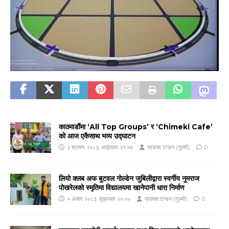
काठमाडौंमा ‘All Top Groups’ र ‘Chimeki Cafe’
को आज एकैसाथ भव्य उद्घाटन
३ श्रावण २०८३, आईतवार २१:५७
प्रकाश टन्डन (गुल्मी)
0
लियो क्लब अफ बुटवल गोल्डेन जुबिलीद्वारा स्वर्गीय नुमराज
पोखरेलको स्मृतिमा विद्यालयमा खानेपानी धारा निर्माण
५ असार २०८३, शुक्रबार २०:००
प्रकाश टन्डन (गुल्मी)
0