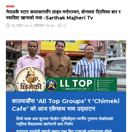
समाचार
नेपालकै स्टार कलाकारसँग लाइभ मनोरञ्जन, बोनसमा प्रिमियम बार र
स्वादिष्ट खानाको मजा -Sarthak Majheri Tv
१६ भाद्र २०८२, सोमबार १७:३५
0
काठमाडौंमा ‘All Top Groups’ र ‘Chimeki
Cafe’ को आज एकैसाथ भव्य उद्घाटन
लियो क्लब अफ बुटवल गोल्डेन जुबिलीद्वारा स्वर्गीय नुमराज पोखरेलको
स्मृतिमा विद्यालयमा खानेपानी धारा निर्माण
चारपाला रुपन्देही सम्पर्क समाज तथा मिरा ट्रष्टको आयोजनामा चौथो