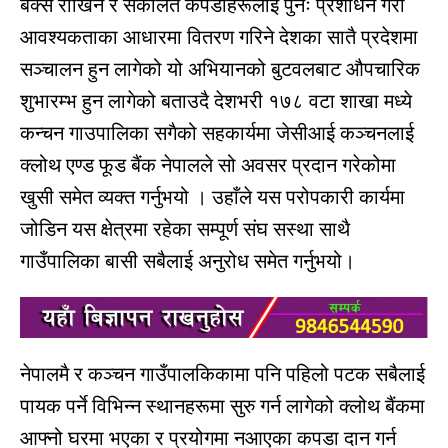
बक्स राखिने र संकलित कपडाहरूलाई पुनः प्रशोधन गरी
आवश्यकताका आधारमा वितरण गरिने देशका सातै प्रदेशमा
सञ्
चालन हुन लागेको यो अभियानको बुटवलबाट औपचारिक
शुभारम्भ हुन लागेको बताउदै देशभरी १७८ वटा शाखा मध्
ये
कन्चन गाउपालिका सगैको सहकार्यमा जेसीआई कञ्
चनलाई
क्लोथ एण्ड फूड बैंक नेपालले सो अवसर प्रदान गरेकोमा
खुसी समेत व्यक्त गर्नुभयो । उहाँले यस परोपकारी कार्यमा
जोडिन यस क्षेत्रमा रहेका सम्पूर्ण संघ सस्था साथै
गाउँपालिका बासी सबैलाई अनुरोध समेत गर्नुभयो।
नेपालमै र कञ्
चन गाउँपालकिकामा पनि पहिलो पटक सबैलाई
पायक पर्ने विभिन्
न स्थानहरूमा सुरु गर्न लागेको क्लोथ बैंकमा
आफ्नो घरमा भएका र प्रयोगमा नआएका कपडा दान गर्न