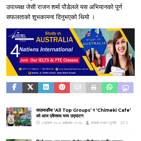
उपाध्यक्ष जेसी राजन शर्मा पौडेलले यस अभियानको पूर्ण
सफलताको शुभकामना दिनुभएको थियो ।
काठमाडौंमा ‘All Top Groups’ र ‘Chimeki Cafe’
को आज एकैसाथ भव्य उद्घाटन
३ श्रावण २०८३, आईतवार २१:५७
प्रकाश टन्डन (गुल्मी)
0