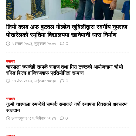
लियो क्लब अफ बुटवल गोल्डेन जुबिलीद्वारा स्वर्गीय नुमराज
पोखरेलको स्मृतिमा विद्यालयमा खानेपानी धारा निर्माण
५ असार २०८३, शुक्रबार २०:००
0
समाचार
चारपाला रुपन्देही सम्पर्क समाज तथा मिरा ट्रष्टको आयोजनामा चौथो
रनिङ शिल्ड हाजिरजवाफ प्रतियोगिता सम्पन्न
१७ जेष्ठ २०८३, आईतवार १०:३७
0
समाचार
गुल्मी चारपाला रुपन्देही सम्पर्क समाजले गर्यो स्थापना दिवसको अवसरमा
रक्तदान
७ फाल्गुन २०८२, बिहीबार ०९:४१
0