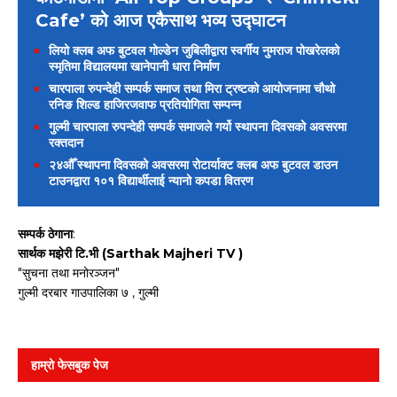
Cafe’ को आज एकैसाथ भव्य उद्घाटन
लियो क्लब अफ बुटवल गोल्डेन जुबिलीद्वारा स्वर्गीय नुमराज पोखरेलको
स्मृतिमा विद्यालयमा खानेपानी धारा निर्माण
चारपाला रुपन्देही सम्पर्क समाज तथा मिरा ट्रष्टको आयोजनामा चौथो
रनिङ शिल्ड हाजिरजवाफ प्रतियोगिता सम्पन्न
गुल्मी चारपाला रुपन्देही सम्पर्क समाजले गर्यो स्थापना दिवसको अवसरमा
रक्तदान
२४औँ स्थापना दिवसको अवसरमा रोटार्याक्ट क्लब अफ बुटवल डाउन
टाउनद्वारा १०१ विद्यार्थीलाई न्यानो कपडा वितरण
सम्पर्क ठेगाना
:
सार्थक मझेरी टि.भी (Sarthak Majheri TV )
"सुचना तथा मनोरञ्जन"
गुल्मी दरबार गाउपालिका ७ , गुल्मी
हाम्रो फेसबुक पेज