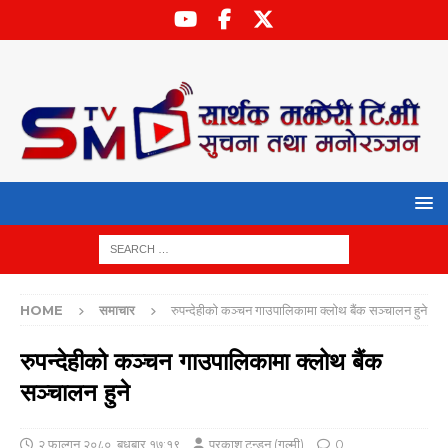
HOME
समाचार
रुपन्देहीको कञ्‍चन गाउपालिकामा क्लोथ बैंक सञ्‍चालन हुने
रुपन्देहीको कञ्‍चन गाउपालिकामा क्लोथ बैंक
सञ्‍चालन हुने
२ फाल्गुन २०८०, बुधबार १७:१९
प्रकाश टन्डन (गुल्मी)
0