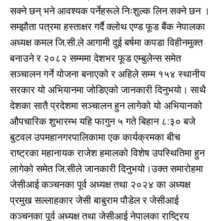
सक्ने छन् भने आवश्यक पर्नेहरूले निःशुल्क लिन सक्ने छन ।
सम्झौता पत्रमा हस्ताक्षर गर्दै क्लोथ एण्ड फूड बैंक नेपालका
अध्यक्ष कमल जि.सी.ले आगामी दुई बर्षमा कपडा विहीनमुक्त
बनाउने र २०८२ सम्ममा देशभर फूड एम्बुलेन्स समेत
सञ्
चालन गर्ने योजना बनाएको र अहिले सम्म १५४ स्थानीय
सरकार यो अभियानमा जोडिएको जानकारी दिनुभयो। साथै
देशका सातै प्रदेशमा सञ्
चालन हुन लागेको यो अभियानको
औपचारिक शुभारम्भ यहि फागुन ५ गते बिहान ८:३० बजे
बुटवल उपमहानगरपालिकामा एक कार्यक्रमका बीच
राष्ट्रका महानायक राजेश हमालको विशेष उपस्थितिमा हुन
लागेको समेत जि.सीले जानकारी दिनुभयो।उक्त समारोहमा
जेसीआई कञ्
चनका पूर्व अध्यक्ष तथा २०२४ का अध्यक्ष
प्रमुख सल्लाहकार जेसी बाबुराम पौडेल र जेसीआई
कञ्
चनका पूर्व अध्यक्ष तथा जेसीआई नेपालका राष्ट्रिय