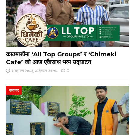
काठमाडौंमा ‘All Top Groups’ र ‘Chimeki
Cafe’ को आज एकैसाथ भव्य उद्घाटन
३ श्रावण २०८३, आईतवार २१:५७
0
समाचार