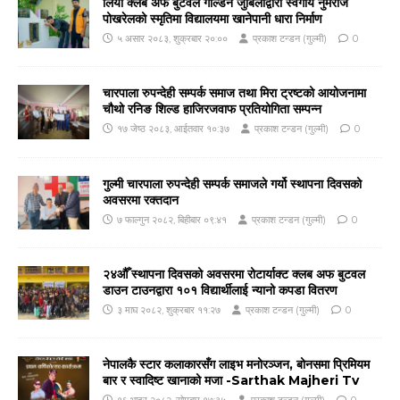
लियो क्लब अफ बुटवल गोल्डेन जुबिलीद्वारा स्वर्गीय नुमराज
पोखरेलको स्मृतिमा विद्यालयमा खानेपानी धारा निर्माण
५ असार २०८३, शुक्रबार २०:००
प्रकाश टन्डन (गुल्मी)
0
चारपाला रुपन्देही सम्पर्क समाज तथा मिरा ट्रष्टको आयोजनामा
चौथो रनिङ शिल्ड हाजिरजवाफ प्रतियोगिता सम्पन्न
१७ जेष्ठ २०८३, आईतवार १०:३७
प्रकाश टन्डन (गुल्मी)
0
गुल्मी चारपाला रुपन्देही सम्पर्क समाजले गर्यो स्थापना दिवसको
अवसरमा रक्तदान
७ फाल्गुन २०८२, बिहीबार ०९:४१
प्रकाश टन्डन (गुल्मी)
0
२४औँ स्थापना दिवसको अवसरमा रोटार्याक्ट क्लब अफ बुटवल
डाउन टाउनद्वारा १०१ विद्यार्थीलाई न्यानो कपडा वितरण
३ माघ २०८२, शुक्रबार ११:२७
प्रकाश टन्डन (गुल्मी)
0
नेपालकै स्टार कलाकारसँग लाइभ मनोरञ्जन, बोनसमा प्रिमियम
बार र स्वादिष्ट खानाको मजा -Sarthak Majheri Tv
१६ भाद्र २०८२, सोमबार १७:३५
प्रकाश टन्डन (गुल्मी)
0