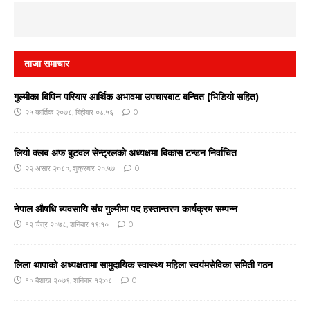
ताजा समाचार
गुल्मीका बिपिन परियार आर्थिक अभावमा उपचारबाट बन्चित (भिडियो सहित)
२५ कार्तिक २०७८, बिहीबार ०८:५६
0
लियो क्लब अफ बुटवल सेन्ट्रलको अध्यक्षमा बिकास टन्डन निर्वाचित
२२ असार २०८०, शुक्रबार २०:५७
0
नेपाल औषधि ब्यवसायि संघ गुल्मीमा पद हस्तान्तरण कार्यक्रम सम्पन्न
१२ चैत्र २०७८, शनिबार १९:१०
0
लिला थापाको अध्यक्षतामा सामुदायिक स्वास्थ्य महिला स्वयंमसेविका समिती गठन
१० बैशाख २०७९, शनिबार १२:०८
0