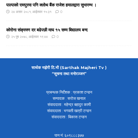
पाल्पाको रामपुरमा पनि क्लोथ बैंक राजेश हमालद्वारा सुभारम्भ ।
२४ असार २०८१, आईतवार १५:३१
0
कोरोना संक्रमण दर बढेपछी माघ १५ सम्म बिद्यालय बन्द
२५ पुष २०७८, आईतवार १९:४४
0
सार्थक मझेरी टि.भी (Sarthak Majheri Tv )
“सुचना तथा मनोरञ्जन”
प्रबन्धक निर्देशक : प्रकाश टन्डन
सम्पादक : सरोज खनाल
संवाददाता : महेन्द्र बहादुर कामी
संवाददाता : भगवती खत्री टन्डन
संवाददाता : बिकास टन्डन
पान नं: ६०९८८८३७७