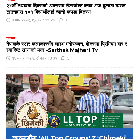
समाचार
२४औँ स्थापना दिवसको अवसरमा रोटार्याक्ट क्लब अफ बुटवल डाउन
टाउनद्वारा १०१ विद्यार्थीलाई न्यानो कपडा वितरण
३ माघ २०८२, शुक्रबार ११:२७
0
समाचार
नेपालकै स्टार कलाकारसँग लाइभ मनोरञ्जन, बोनसमा प्रिमियम बार र
स्वादिष्ट खानाको मजा -Sarthak Majheri Tv
१६ भाद्र २०८२, सोमबार १७:३५
0
काठमाडौंमा ‘All Top Groups’ र ‘Chimeki