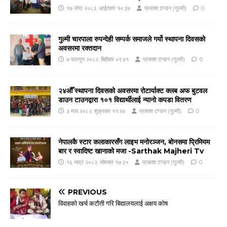
१७ जेष्ठ २०८३, आईतवार १०:३७
प्रकाश टन्डन (गुल्मी)
0
गुल्मी चारपाला रुपन्देही सम्पर्क समाजले गर्यो स्थापना दिवसको
अवसरमा रक्तदान
७ फाल्गुन २०८२, बिहीबार ०९:४१
प्रकाश टन्डन (गुल्मी)
0
२४औँ स्थापना दिवसको अवसरमा रोटार्याक्ट क्लब अफ बुटवल
डाउन टाउनद्वारा १०१ विद्यार्थीलाई न्यानो कपडा वितरण
३ माघ २०८२, शुक्रबार ११:२७
प्रकाश टन्डन (गुल्मी)
0
नेपालकै स्टार कलाकारसँग लाइभ मनोरञ्जन, बोनसमा प्रिमियम
बार र स्वादिष्ट खानाको मजा -Sarthak Majheri Tv
१६ भाद्र २०८२, सोमबार १७:३५
प्रकाश टन्डन (गुल्मी)
0
PREVIOUS
विवाहको खर्च कटौती गरि बिद्यालयलाई अक्षय कोष