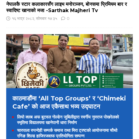
नेपालकै स्टार कलाकारसँग लाइभ मनोरञ्जन, बोनसमा प्रिमियम बार र
स्वादिष्ट खानाको मजा -Sarthak Majheri Tv
१६ भाद्र २०८२, सोमबार १७:३५
0
काठमाडौंमा ‘All Top Groups’ र ‘Chimeki
Cafe’ को आज एकैसाथ भव्य उद्घाटन
लियो क्लब अफ बुटवल गोल्डेन जुबिलीद्वारा स्वर्गीय नुमराज पोखरेलको
स्मृतिमा विद्यालयमा खानेपानी धारा निर्माण
चारपाला रुपन्देही सम्पर्क समाज तथा मिरा ट्रष्टको आयोजनामा चौथो
रनिङ शिल्ड हाजिरजवाफ प्रतियोगिता सम्पन्न