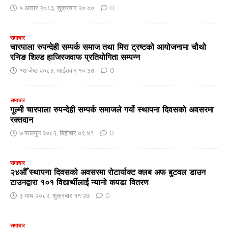
५ असार २०८३, शुक्रबार २०:००
0
समाचार
चारपाला रुपन्देही सम्पर्क समाज तथा मिरा ट्रष्टको आयोजनामा चौथो
रनिङ शिल्ड हाजिरजवाफ प्रतियोगिता सम्पन्न
१७ जेष्ठ २०८३, आईतवार १०:३७
0
समाचार
गुल्मी चारपाला रुपन्देही सम्पर्क समाजले गर्यो स्थापना दिवसको अवसरमा
रक्तदान
७ फाल्गुन २०८२, बिहीबार ०९:४१
0
समाचार
२४औँ स्थापना दिवसको अवसरमा रोटार्याक्ट क्लब अफ बुटवल डाउन
टाउनद्वारा १०१ विद्यार्थीलाई न्यानो कपडा वितरण
३ माघ २०८२, शुक्रबार ११:२७
0
समाचार