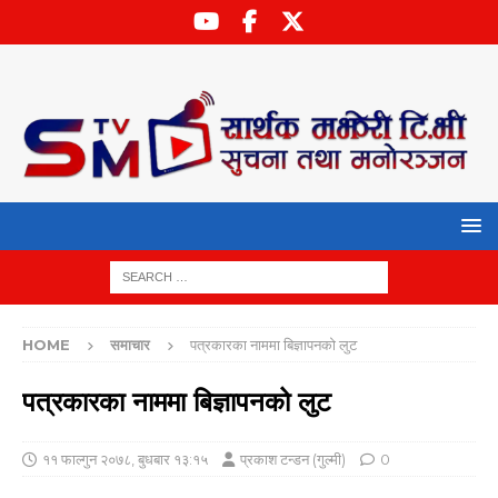
HOME
समाचार
पत्रकारका नाममा बिज्ञापनको लुट
पत्रकारका नाममा बिज्ञापनको लुट
११ फाल्गुन २०७८, बुधबार १३:१५
प्रकाश टन्डन (गुल्मी)
0