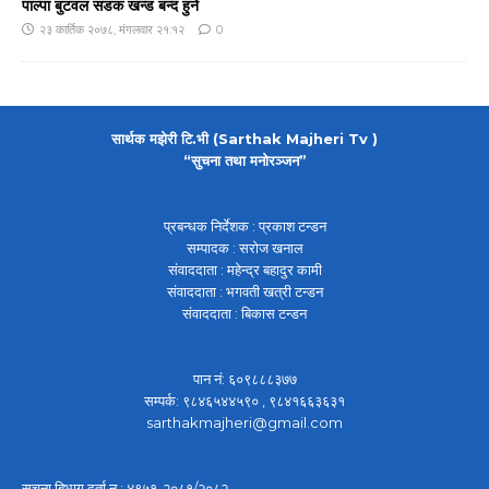
पाल्पा बुटवल सडक खन्ड बन्द हुने
२३ कार्तिक २०७८, मंगलवार २१:१२
0
सार्थक मझेरी टि.भी (Sarthak Majheri Tv )
“सुचना तथा मनोरञ्जन”
प्रबन्धक निर्देशक : प्रकाश टन्डन
सम्पादक : सरोज खनाल
संवाददाता : महेन्द्र बहादुर कामी
संवाददाता : भगवती खत्री टन्डन
संवाददाता : बिकास टन्डन
पान नं: ६०९८८८३७७
सम्पर्क: ९८४६५४४५९० , ९८४१६६३६३१
sarthakmajheri@gmail.com
सुचना बिभाग दर्ता न : ४९५१-२०८१/२०८२