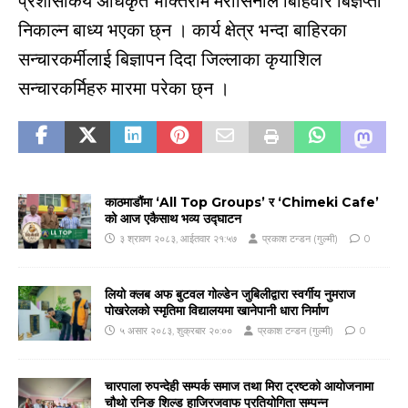
प्रशासकिय अधिकृत भक्तिराम मरासिनीले बिहिवार बिज्ञप्ती
निकाल्न बाध्य भएका छ्न । कार्य क्षेत्र भन्दा बाहिरका
सन्चारकर्मीलाई बिज्ञापन दिदा जिल्लाका कृयाशिल
सन्चारकर्मिहरु मारमा परेका छ्न ।
काठमाडौंमा ‘All Top Groups’ र ‘Chimeki Cafe’
को आज एकैसाथ भव्य उद्घाटन
३ श्रावण २०८३, आईतवार २१:५७
प्रकाश टन्डन (गुल्मी)
0
लियो क्लब अफ बुटवल गोल्डेन जुबिलीद्वारा स्वर्गीय नुमराज
पोखरेलको स्मृतिमा विद्यालयमा खानेपानी धारा निर्माण
५ असार २०८३, शुक्रबार २०:००
प्रकाश टन्डन (गुल्मी)
0
चारपाला रुपन्देही सम्पर्क समाज तथा मिरा ट्रष्टको आयोजनामा
चौथो रनिङ शिल्ड हाजिरजवाफ प्रतियोगिता सम्पन्न