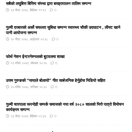
सबैको लघुबित्त बित्तिय संस्था द्वारा बाख्रापालन तालिम सम्पन्न
२४ चैत्र २०७८, बिहीबार ११:१२
0
गुल्मी दरबारको अर्को सफल्ता सुबिधा सम्पन्न स्वास्थ्य चौकी उदघाटन , लीफ्ट खाने
पानी आयोजना सम्पन्न
२० चैत्र २०७८, आईतवार ०९:४८
0
फोर्थ नेशन ईन्टरनेश्नलको बुटवलमा शाखा
१९ मंसिर २०७९, सोमबार १०:१४
0
उत्तम गुरुङको “मायाले बोलायो” गीत सार्बजनिक हेर्नुहोस भिडियो सहित
२५ मंसिर २०७८, शनिबार १०:३२
0
गुल्मी चारपाला रूपन्देही सम्पर्क समाजको नया वर्ष २०८० सालको भित्ते पात्रो विमोचन
कार्यक्रम सम्पन्न
२३ चैत्र २०७९, बिहीबार ०९:३३
0