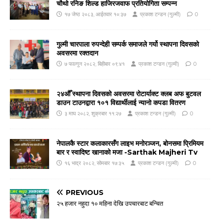
चौथो रनिङ शिल्ड हाजिरजवाफ प्रतियोगिता सम्पन्न
१७ जेष्ठ २०८३, आईतवार १०:३७
प्रकाश टन्डन (गुल्मी)
0
गुल्मी चारपाला रुपन्देही सम्पर्क समाजले गर्यो स्थापना दिवसको
अवसरमा रक्तदान
७ फाल्गुन २०८२, बिहीबार ०९:४१
प्रकाश टन्डन (गुल्मी)
0
२४औँ स्थापना दिवसको अवसरमा रोटार्याक्ट क्लब अफ बुटवल
डाउन टाउनद्वारा १०१ विद्यार्थीलाई न्यानो कपडा वितरण
३ माघ २०८२, शुक्रबार ११:२७
प्रकाश टन्डन (गुल्मी)
0
नेपालकै स्टार कलाकारसँग लाइभ मनोरञ्जन, बोनसमा प्रिमियम
बार र स्वादिष्ट खानाको मजा -Sarthak Majheri Tv
१६ भाद्र २०८२, सोमबार १७:३५
प्रकाश टन्डन (गुल्मी)
0
PREVIOUS
२५ हजार नहुदा १० महिना देखि उपचारबाट बन्चित