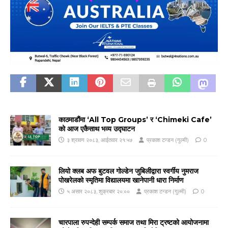
काठमाडौंमा ‘All Top Groups’ र ‘Chimeki Cafe’
को आज एकैसाथ भव्य उद्घाटन
३ श्रावण २०८३, आईतवार २१:५७
प्रकाश टन्डन (गुल्मी)
0
लियो क्लब अफ बुटवल गोल्डेन जुबिलीद्वारा स्वर्गीय नुमराज
पोखरेलको स्मृतिमा विद्यालयमा खानेपानी धारा निर्माण
५ असार २०८३, शुक्रबार २०:००
प्रकाश टन्डन (गुल्मी)
0
चारपाला रुपन्देही सम्पर्क समाज तथा मिरा ट्रष्टको आयोजनामा