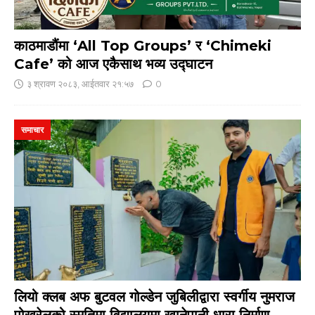
काठमाडौंमा ‘All Top Groups’ र ‘Chimeki
Cafe’ को आज एकैसाथ भव्य उद्घाटन
३ श्रावण २०८३, आईतवार २१:५७
0
समाचार
लियो क्लब अफ बुटवल गोल्डेन जुबिलीद्वारा स्वर्गीय नुमराज