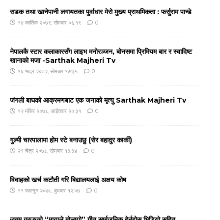
सडक तथा खानेपानी लगायतका पुर्वाधार मेरो मुख्य प्राथमिकता : फर्सुराम पान्डे
१४ कार्तिक २०७९, सोमबार ०६:१९
0
नेपालकै स्टार कलाकारसँग लाइभ मनोरञ्जन, बोनसमा प्रिमियम बार र स्वादिष्ट
खानाको मजा -Sarthak Majheri Tv
१६ भाद्र २०८२, सोमबार १७:३५
0
जंगली बाघको आक्रमणबाट एक जनाको मृत्युु Sarthak Majheri Tv
१२ मंसिर २०७८, आईतवार २०:३१
0
गुल्मी चारपालामा होम स्टे बनाउछु (सेर बहादुर कार्की)
२१ चैत्र २०७८, सोमबार १३:३४
0
विवाहको खर्च कटौती गरि बिद्यालयलाई अक्षय कोष
११ फाल्गुन २०७८, बुधबार १२:५७
0
उत्तम गुरुङको “मायाले बोलायो” गीत सार्बजनिक हेर्नुहोस भिडियो सहित