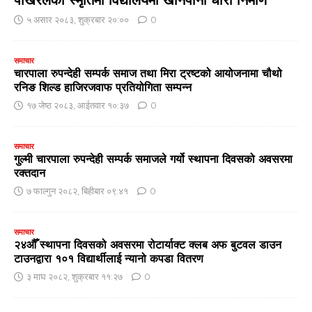
पोखरेलको स्मृतिमा विद्यालयमा खानेपानी धारा निर्माण
५ असार २०८३, शुक्रबार २०:००
0
समाचार
चारपाला रुपन्देही सम्पर्क समाज तथा मिरा ट्रष्टको आयोजनामा चौथो
रनिङ शिल्ड हाजिरजवाफ प्रतियोगिता सम्पन्न
१७ जेष्ठ २०८३, आईतवार १०:३७
0
समाचार
गुल्मी चारपाला रुपन्देही सम्पर्क समाजले गर्यो स्थापना दिवसको अवसरमा
रक्तदान
७ फाल्गुन २०८२, बिहीबार ०९:४१
0
समाचार
२४औँ स्थापना दिवसको अवसरमा रोटार्याक्ट क्लब अफ बुटवल डाउन
टाउनद्वारा १०१ विद्यार्थीलाई न्यानो कपडा वितरण
३ माघ २०८२, शुक्रबार ११:२७
0