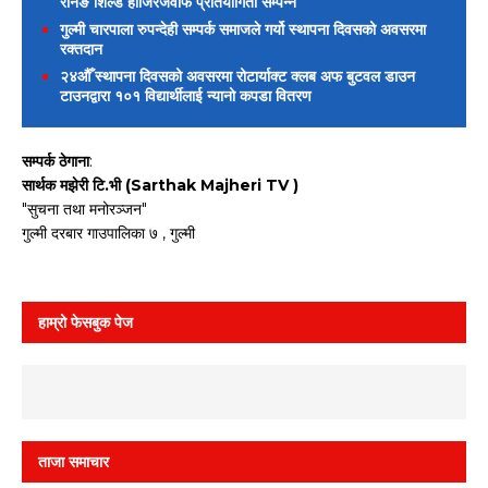
रनिङ शिल्ड हाजिरजवाफ प्रतियोगिता सम्पन्न
गुल्मी चारपाला रुपन्देही सम्पर्क समाजले गर्यो स्थापना दिवसको अवसरमा
रक्तदान
२४औँ स्थापना दिवसको अवसरमा रोटार्याक्ट क्लब अफ बुटवल डाउन
टाउनद्वारा १०१ विद्यार्थीलाई न्यानो कपडा वितरण
सम्पर्क ठेगाना
:
सार्थक मझेरी टि.भी (Sarthak Majheri TV )
"सुचना तथा मनोरञ्जन"
गुल्मी दरबार गाउपालिका ७ , गुल्मी
हाम्रो फेसबुक पेज
ताजा समाचार