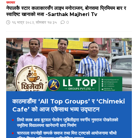
समाचार
नेपालकै स्टार कलाकारसँग लाइभ मनोरञ्जन, बोनसमा प्रिमियम बार र
स्वादिष्ट खानाको मजा -Sarthak Majheri Tv
१६ भाद्र २०८२, सोमबार १७:३५
0
काठमाडौंमा ‘All Top Groups’ र ‘Chimeki
Cafe’ को आज एकैसाथ भव्य उद्घाटन
लियो क्लब अफ बुटवल गोल्डेन जुबिलीद्वारा स्वर्गीय नुमराज पोखरेलको
स्मृतिमा विद्यालयमा खानेपानी धारा निर्माण
चारपाला रुपन्देही सम्पर्क समाज तथा मिरा ट्रष्टको आयोजनामा चौथो