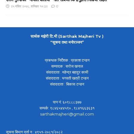
२५ मंसिर २०७८, शनिबार १०:३२
0
सार्थक मझेरी टि.भी (Sarthak Majheri Tv )
“सुचना तथा मनोरञ्जन”
प्रबन्धक निर्देशक : प्रकाश टन्डन
सम्पादक : सरोज खनाल
संवाददाता : महेन्द्र बहादुर कामी
संवाददाता : भगवती खत्री टन्डन
संवाददाता : बिकास टन्डन
पान नं: ६०९८८८३७७
सम्पर्क: ९८४६५४४५९० , ९८४१६६३६३१
sarthakmajheri@gmail.com
सुचना बिभाग दर्ता न : ४९५१-२०८१/२०८२