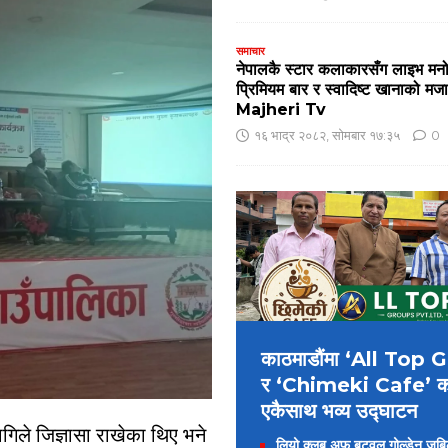
समाचार
नेपालकै स्टार कलाकारसँग लाइभ मन
प्रिमियम बार र स्वादिष्ट खानाको 
Majheri Tv
१६ भाद्र २०८२, सोमबार १७:३५
0
काठमाडौंमा ‘All Top
र ‘Chimeki Cafe’ 
एकैसाथ भव्य उद्घाटन
िले जिज्ञासा राखेका थिए भने
लियो क्लब अफ बुटवल गोल्डेन जुबिलीद