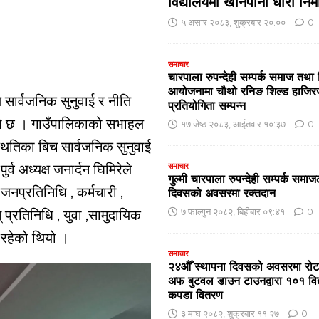
विद्यालयमा खानेपानी धारा निर्
५ असार २०८३, शुक्रबार २०:००
0
समाचार
चारपाला रुपन्देही सम्पर्क समाज तथा 
आयोजनामा चौथो रनिङ शिल्ड हाजि
 सार्वजनिक सुनुवाई र नीति
प्रतियोगिता सम्पन्न
ेको छ । गाउँपालिकाको सभाहल
१७ जेष्ठ २०८३, आईतवार १०:३७
0
ितिका बिच सार्वजनिक सुनुवाई
र्व अध्यक्ष जनार्दन घिमिरेले
समाचार
गुल्मी चारपाला रुपन्देही सम्पर्क समाजल
जनप्रतिनिधि , कर्मचारी ,
दिवसको अवसरमा रक्तदान
७ फाल्गुन २०८२, बिहीबार ०९:४१
0
 प्रतिनिधि , युवा ,सामुदायिक
 रहेको थियो ।
समाचार
२४औँ स्थापना दिवसको अवसरमा रोटार
अफ बुटवल डाउन टाउनद्वारा १०१ विद्या
कपडा वितरण
३ माघ २०८२, शुक्रबार ११:२७
0