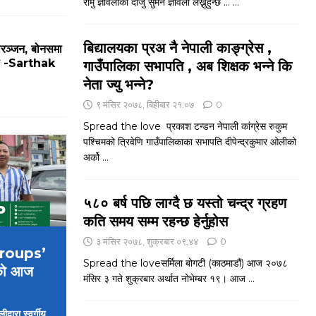
रामु ज्ञावलीका दाजु सुमन ज्ञावली लेख्नुहुन्छ …
...
बिद्यालयका प्रअ नै नेपाली काङ्ग्रेस ,
ोरञ्जन, बोनसमा
मजा -Sarthak
गाउँपालिका सभापति , अब शिक्षक भन्ने कि
नेता ज्यु भन्ने?
९ मंसिर २०७८, बिहीबार २१:०७
0
Spread the love प्रकाश टन्डन नेपाली कांग्रेस रुकुम
पश्चिमको त्रिवेणि गाउँपालिकाका सभापति दीपेन्द्रकुमार ओलीको
अर्को
...
५८० बर्ष पछि लाग्दै छ यस्तो चन्द्र ग्रहण
कति समय सम्म रहन्छ हेर्नुहोस
३ मंसिर २०७८, शुक्रबार ०९:४४
0
 Groups’
Spread the loveसर्मिला बोगटी (काठमाडौं) आज २०७८
को आज
मंसिर ३ गते शुक्रबार अर्थात नोभेम्बर १९। आज
...
्वारा स्वर्गीय