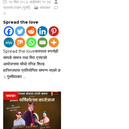
१७ जेष्ठ २०८३, आईतवार १०:३७
प्रकाश टन्डन (गुल्मी)
समाचार
0
Spread the love
Spread the loveचारपाला रुपन्देही
सम्पर्क समाज तथा मिरा ट्रष्टको
आयोजनामा चौथो रनिङ शिल्ड
हाजिरजवाफ प्रतियोगिता सम्पन्न भएको छ
। गुल्मीदरबार
…
समाचार