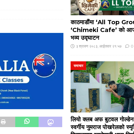
काठमाडौंमा ‘All Top Gr
‘Chimeki Cafe’ को आज
भव्य उद्घाटन
३ श्रावण २०८३, आईतवार २१:५७
0
समाचार
लियो क्लब अफ बुटवल गोल्डेन ज
स्वर्गीय नुमराज पोखरेलको स्मृ