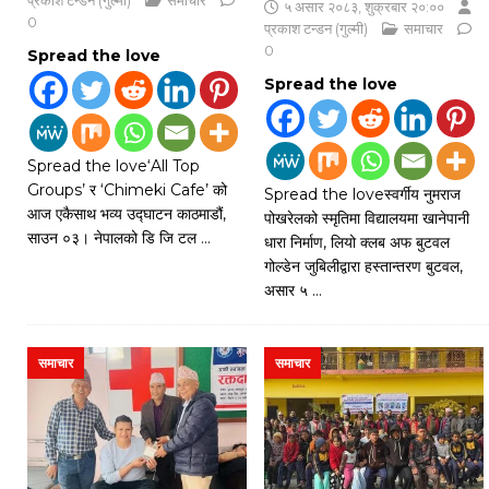
५ असार २०८३, शुक्रबार २०:००
0
प्रकाश टन्डन (गुल्मी)
समाचार
0
Spread the love
Spread the love
Spread the love‘All Top
Groups’ र ‘Chimeki Cafe’ को
Spread the loveस्वर्गीय नुमराज
आज एकैसाथ भव्य उद्घाटन काठमाडौं,
पोखरेलको स्मृतिमा विद्यालयमा खानेपानी
साउन ०३। नेपालको डि जि टल
…
धारा निर्माण, लियो क्लब अफ बुटवल
गोल्डेन जुबिलीद्वारा हस्तान्तरण बुटवल,
असार ५
…
समाचार
समाचार