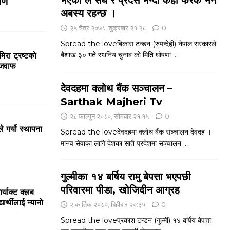
भएका ले संघ र प्रदेस भन्दा केही फरक भने
माण
अबस्य रहन्छ ।
२५ चैत्र २०७८, शुक्रबार २१:२८
0
Spread the loveबिकास टन्डन (रुपन्देही) नेपाल सरकारले
बैशाख ३० गते स्थनिय चुनाब को मिति घोषणा
...
मिरा ट्रष्टको
रजवाफ
देवदहमा क्लोथ बैंक सञ्चालन –
Sarthak Majheri Tv
२८ फाल्गुन २०८०, सोमबार २१:१५
0
े गर्यो स्थापना
Spread the loveदेवदहमा क्लोथ बैंक सञ्चालन देवदह ।
मानव सेवाका लागि देशका सातै प्रदेशमा सञ्‍चालन
...
गुल्मीका १४ बर्षिय रामु बेपत्ता भएपछी
परिवारमा पीडा, खोजिदीन आग्रह
्याक्ट क्लब
र्थीलाई न्यानो
२ कार्तिक २०८०, बिहीबार २०:३५
0
Spread the loveप्रकाश टन्डन (गुल्मी) १४ बर्षिय बेपत्ता