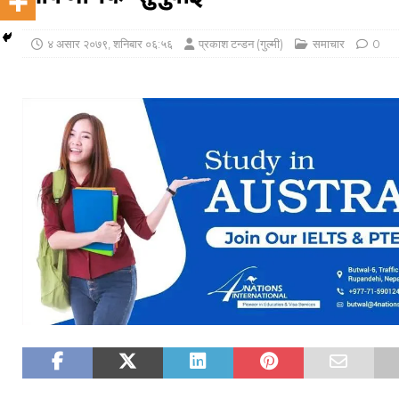
४ असार २०७९, शनिबार ०६:५६
प्रकाश टन्डन (गुल्मी)
समाचार
0