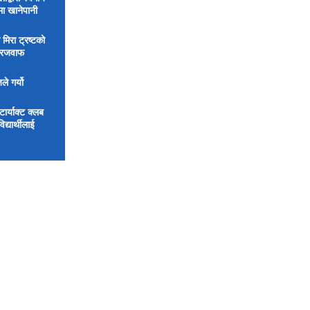
मा खानेपानी
 मिरा ट्रष्टको
िरजवाफ
ले गर्यो
र्याक्ट क्लब
्यार्थीलाई