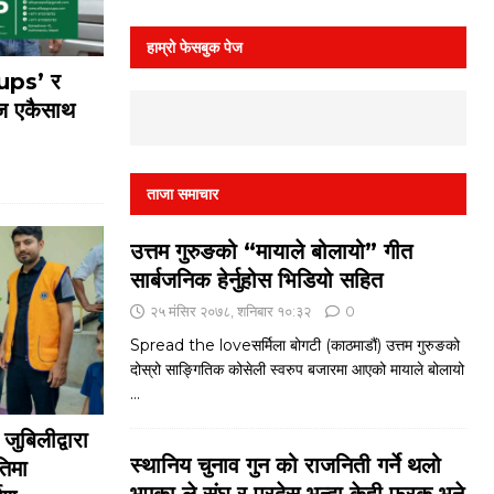
हाम्रो फेसबुक पेज
oups’ र
 एकैसाथ
ताजा समाचार
उत्तम गुरुङको “मायाले बोलायो” गीत
सार्बजनिक हेर्नुहोस भिडियो सहित
२५ मंसिर २०७८, शनिबार १०:३२
0
Spread the loveसर्मिला बोगटी (काठमाडौं) उत्तम गुरुङको
दोस्रो साङ्गितिक कोसेली स्वरुप बजारमा आएको मायाले बोलायो
...
ुबिलीद्वारा
स्थानिय चुनाव गुन को राजनिती गर्ने थलो
तिमा