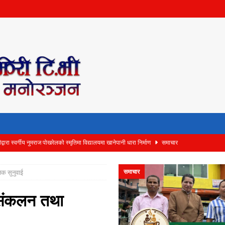
वारा स्वर्गीय नुमराज पोखरेलको स्मृतिमा विद्यालयमा खानेपानी धारा निर्माण
समाचार
ा मिरा ट्रष्टको आयोजनामा चौथो रनिङ शिल्ड हाजिरजवाफ प्रतियोगिता सम्पन्न
समाचार
समाचार
िक सुनुवाई
माजले गर्यो स्थापना दिवसको अवसरमा रक्तदान
समाचार
ाक्ट क्लब अफ बुटवल डाउन टाउनद्वारा १०१ विद्यार्थीलाई न्यानो कपडा वितरण
समाचार
ब संकलन तथा
र ‘Chimeki Cafe’ को आज एकैसाथ भव्य उद्घाटन
समाचार