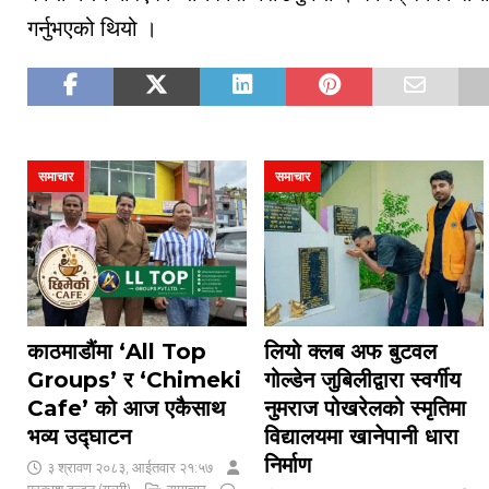
गर्नुभएको थियो ।
समाचार
समाचार
काठमाडौंमा ‘All Top
लियो क्लब अफ बुटवल
Groups’ र ‘Chimeki
गोल्डेन जुबिलीद्वारा स्वर्गीय
Cafe’ को आज एकैसाथ
नुमराज पोखरेलको स्मृतिमा
भव्य उद्घाटन
विद्यालयमा खानेपानी धारा
निर्माण
३ श्रावण २०८३, आईतवार २१:५७
प्रकाश टन्डन (गुल्मी)
समाचार