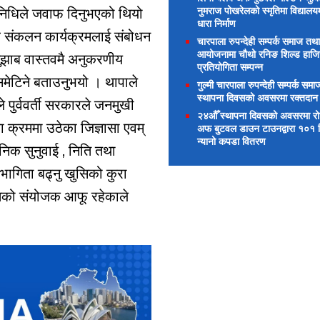
नुमराज पोखरेलको स्मृतिमा विद्यालय
िनिधिले जवाफ दिनुभएको थियो
धारा निर्माण
ब संकलन कार्यक्रमलाई संबोधन
चारपाला रुपन्देही सम्पर्क समाज तथा
आयोजनामा चौथो रनिङ शिल्ड हाज
सुझाब वास्तवमै अनुकरणीय
प्रतियोगिता सम्पन्न
समेटिने बताउनुभयो । थापाले
गुल्मी चारपाला रुपन्देही सम्पर्क समाज
स्थापना दिवसको अवसरमा रक्तदान
ले पुर्ववर्ती सरकारले जनमुखी
२४औँ स्थापना दिवसको अवसरमा रोटा
ा क्रममा उठेका जिज्ञासा एवम्
अफ बुटवल डाउन टाउनद्वारा १०१ विद
न्यानो कपडा वितरण
जनिक सुनुवाई , निति तथा
ागिता बढ्नु खुसिको कुरा
ितिको संयोजक आफू रहेकाले