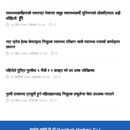
स्वास्थ्यकर्मीहरुको स्वतन्त्र पेशागत समुह स्वास्थ्यकर्मी युनियनको लोकप्रियता अझै
ओझिलो हुँदै
२३ जेष्ठ २०७९, सोमबार २०:५३
0
नाट फ्रेस हेल्थ केयरद्वारा निसुल्क स्वास्थ्य परिक्षण साथै स्वास्थ्य परामर्श कार्यक्रम
सम्पन्न
२० चैत्र २०७८, आईतवार १०:३९
0
पहिरोले पुरिएर गुल्मीमा १ भैंसी र १ बाख्रा मरे घर उच्च जोखिममा
२१ आश्विन २०७९, शुक्रबार १०:२६
0
गुल्मी दरबारमा प्रसुती हुने महिलाहरुलाइ निसुल्क एम्बुलेन्स सेवा उपलब्ध गराउने
१७ जेष्ठ २०७९, मंगलवार १४:१२
0
सार्थक मझेरी टि.भी (Sarthak Majheri Tv )