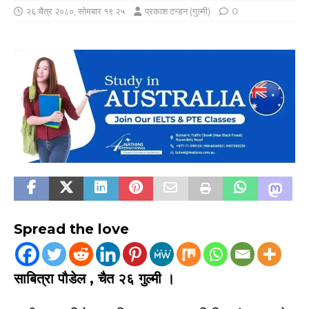
२६ चैत्र २०८०, सोमबार १९:२५
प्रकाश टन्डन (गुल्मी)
0
Spread the love
साबित्रा पौडेल , चैत २६ गुल्मी ।