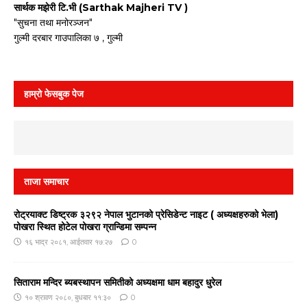
सार्थक मझेरी टि.भी (Sarthak Majheri TV )
"सुचना तथा मनोरञ्जन"
गुल्मी दरबार गाउपालिका ७ , गुल्मी
हाम्रो फेसबुक पेज
ताजा समाचार
रोट्रयाक्ट डिष्ट्रक ३२९२ नेपाल भुटानको प्रेसिडेन्ट नाइट ( अध्यक्षहरुको भेला)
पोखरा स्थित होटेल पोखरा ग्रान्डिमा सम्पन्न
१६ भाद्र २०८१, आईतवार १७:२७
0
सिताराम मन्दिर ब्यबस्थापन समितीको अध्यक्षमा धाम बहादुर धुरेल
१० श्रावण २०८०, बुधबार ११:३०
0