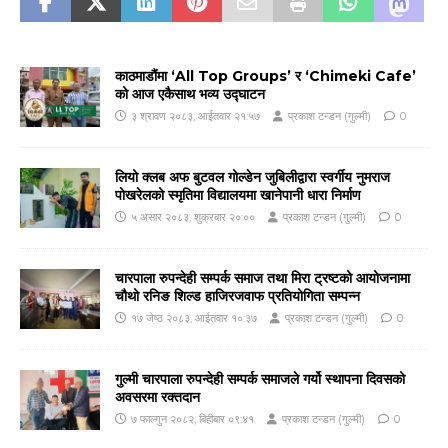
काठमाडौंमा ‘All Top Groups’ र ‘Chimeki Cafe’
को आज एकैसाथ भव्य उद्घाटन
३ श्रावण २०८३, आईतवार २१:५७
प्रकाश टन्डन (गुल्मी)
0
लियो क्लब अफ बुटवल गोल्डेन जुबिलीद्वारा स्वर्गीय नुमराज
पोखरेलको स्मृतिमा विद्यालयमा खानेपानी धारा निर्माण
५ असार २०८३, शुक्रबार २०:००
प्रकाश टन्डन (गुल्मी)
0
चारपाला रुपन्देही सम्पर्क समाज तथा मिरा ट्रष्टको आयोजनामा
चौथो रनिङ शिल्ड हाजिरजवाफ प्रतियोगिता सम्पन्न
१७ जेष्ठ २०८३, आईतवार १०:३७
प्रकाश टन्डन (गुल्मी)
0
गुल्मी चारपाला रुपन्देही सम्पर्क समाजले गर्यो स्थापना दिवसको
अवसरमा रक्तदान
७ फाल्गुन २०८२, बिहीबार ०९:४१
प्रकाश टन्डन (गुल्मी)
0