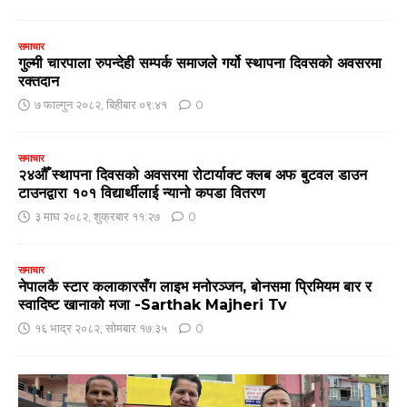
समाचार
गुल्मी चारपाला रुपन्देही सम्पर्क समाजले गर्यो स्थापना दिवसको अवसरमा
रक्तदान
७ फाल्गुन २०८२, बिहीबार ०९:४१
0
समाचार
२४औँ स्थापना दिवसको अवसरमा रोटार्याक्ट क्लब अफ बुटवल डाउन
टाउनद्वारा १०१ विद्यार्थीलाई न्यानो कपडा वितरण
३ माघ २०८२, शुक्रबार ११:२७
0
समाचार
नेपालकै स्टार कलाकारसँग लाइभ मनोरञ्जन, बोनसमा प्रिमियम बार र
स्वादिष्ट खानाको मजा -Sarthak Majheri Tv
१६ भाद्र २०८२, सोमबार १७:३५
0