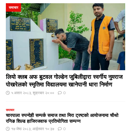
समाचार
लियो क्लब अफ बुटवल गोल्डेन जुबिलीद्वारा स्वर्गीय नुमराज
पोखरेलको स्मृतिमा विद्यालयमा खानेपानी धारा निर्माण
५ असार २०८३, शुक्रबार २०:००
0
समाचार
चारपाला रुपन्देही सम्पर्क समाज तथा मिरा ट्रष्टको आयोजनामा चौथो
रनिङ शिल्ड हाजिरजवाफ प्रतियोगिता सम्पन्न
१७ जेष्ठ २०८३, आईतवार १०:३७
0