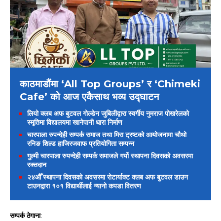
काठमाडौंमा ‘All Top Groups’ र ‘Chimeki
Cafe’ को आज एकैसाथ भव्य उद्घाटन
लियो क्लब अफ बुटवल गोल्डेन जुबिलीद्वारा स्वर्गीय नुमराज पोखरेलको
स्मृतिमा विद्यालयमा खानेपानी धारा निर्माण
चारपाला रुपन्देही सम्पर्क समाज तथा मिरा ट्रष्टको आयोजनामा चौथो
रनिङ शिल्ड हाजिरजवाफ प्रतियोगिता सम्पन्न
गुल्मी चारपाला रुपन्देही सम्पर्क समाजले गर्यो स्थापना दिवसको अवसरमा
रक्तदान
२४औँ स्थापना दिवसको अवसरमा रोटार्याक्ट क्लब अफ बुटवल डाउन
टाउनद्वारा १०१ विद्यार्थीलाई न्यानो कपडा वितरण
सम्पर्क ठेगाना
: