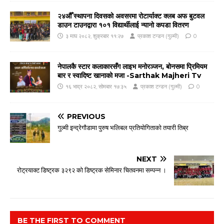
२४औँ स्थापना दिवसको अवसरमा रोटार्याक्ट क्लब अफ बुटवल
डाउन टाउनद्वारा १०१ विद्यार्थीलाई न्यानो कपडा वितरण
३ माघ २०८२, शुक्रबार ११:२७
प्रकाश टन्डन (गुल्मी)
0
नेपालकै स्टार कलाकारसँग लाइभ मनोरञ्जन, बोनसमा प्रिमियम
बार र स्वादिष्ट खानाको मजा -Sarthak Majheri Tv
१६ भाद्र २०८२, सोमबार १७:३५
प्रकाश टन्डन (गुल्मी)
0
PREVIOUS
गुल्मी इन्द्रेगौडामा पुरुष भलिबल प्रतियोगिताको तयारी तिब्र
NEXT
रोट्रयाक्ट डिष्ट्रक ३२९२ को डिष्ट्रक सेमिनार चितवनमा सम्पन्न ।
BE THE FIRST TO COMMENT